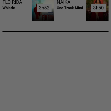
FLO RIDA
NAIKA
3h52
3h52
3h50
3h50
Whistle
One Track Mind