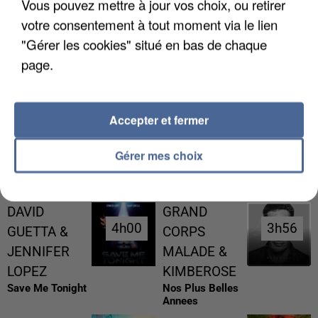
Vous pouvez mettre à jour vos choix, ou retirer
votre consentement à tout moment via le lien
"Gérer les cookies" situé en bas de chaque
page.
L’UN DES FONDATEURS SUPPOSÉS DE LA DZ
MAFIA INTERPELLÉ EN ALGÉRIE
Accepter et fermer
Gérer mes choix
RÉCEMMENT DIFFUSÉ
DAVID
GRAND
4h00
4h00
3h56
3h56
GUETTA &
CORPS
JENNIFER
MALADE &
LOPEZ
KIMBEROSE
Save Me Tonight
Nos Plus Belles
Annees