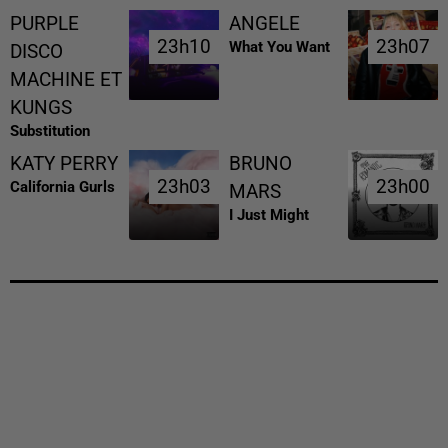
PURPLE
ANGELE
23h10
23h10
23h07
23h07
What You Want
DISCO
MACHINE ET
KUNGS
Substitution
KATY PERRY
BRUNO
23h03
23h03
23h00
23h00
California Gurls
MARS
I Just Might