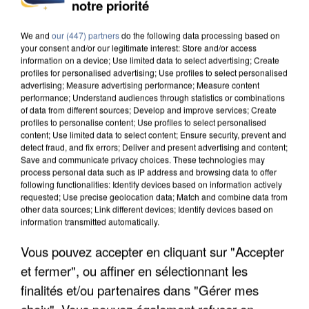
notre priorité
We and
our (447) partners
do the following data processing based on
your consent and/or our legitimate interest: Store and/or access
information on a device; Use limited data to select advertising; Create
profiles for personalised advertising; Use profiles to select personalised
advertising; Measure advertising performance; Measure content
performance; Understand audiences through statistics or combinations
of data from different sources; Develop and improve services; Create
profiles to personalise content; Use profiles to select personalised
content; Use limited data to select content; Ensure security, prevent and
detect fraud, and fix errors; Deliver and present advertising and content;
Save and communicate privacy choices. These technologies may
process personal data such as IP address and browsing data to offer
following functionalities: Identify devices based on information actively
requested; Use precise geolocation data; Match and combine data from
other data sources; Link different devices; Identify devices based on
information transmitted automatically.
UN SECOND CADRE DE LA DZ MAFIA
Vous pouvez accepter en cliquant sur "Accepter
INTERPELLÉ EN ALGÉRIE
et fermer", ou affiner en sélectionnant les
finalités et/ou partenaires dans "Gérer mes