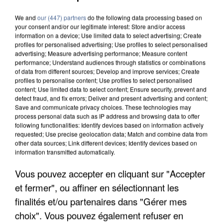
We and
our (447) partners
do the following data processing based on
your consent and/or our legitimate interest: Store and/or access
information on a device; Use limited data to select advertising; Create
profiles for personalised advertising; Use profiles to select personalised
advertising; Measure advertising performance; Measure content
performance; Understand audiences through statistics or combinations
of data from different sources; Develop and improve services; Create
profiles to personalise content; Use profiles to select personalised
content; Use limited data to select content; Ensure security, prevent and
detect fraud, and fix errors; Deliver and present advertising and content;
Save and communicate privacy choices. These technologies may
process personal data such as IP address and browsing data to offer
following functionalities: Identify devices based on information actively
requested; Use precise geolocation data; Match and combine data from
other data sources; Link different devices; Identify devices based on
information transmitted automatically.
APRÈS TOUTES CES CANICULES, LES REFUGES
Vous pouvez accepter en cliquant sur "Accepter
DE FAUNE SAUVAGE SONT...
et fermer", ou affiner en sélectionnant les
finalités et/ou partenaires dans "Gérer mes
choix". Vous pouvez également refuser en