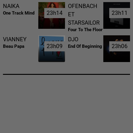
NAIKA
OFENBACH
23h14
23h14
23h11
23h11
One Track Mind
ET
STARSAILOR
Four To The Floor
VIANNEY
DJO
23h09
23h09
23h06
23h06
Beau Papa
End Of Beginning