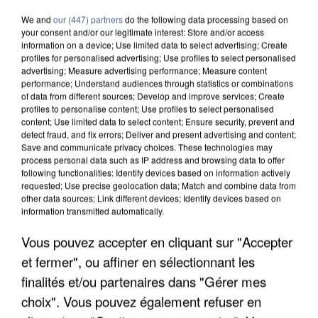
We and
our (447) partners
do the following data processing based on
your consent and/or our legitimate interest: Store and/or access
information on a device; Use limited data to select advertising; Create
profiles for personalised advertising; Use profiles to select personalised
advertising; Measure advertising performance; Measure content
performance; Understand audiences through statistics or combinations
of data from different sources; Develop and improve services; Create
profiles to personalise content; Use profiles to select personalised
content; Use limited data to select content; Ensure security, prevent and
detect fraud, and fix errors; Deliver and present advertising and content;
Save and communicate privacy choices. These technologies may
process personal data such as IP address and browsing data to offer
following functionalities: Identify devices based on information actively
requested; Use precise geolocation data; Match and combine data from
other data sources; Link different devices; Identify devices based on
information transmitted automatically.
APRÈS TOUTES CES CANICULES, LES REFUGES
Vous pouvez accepter en cliquant sur "Accepter
DE FAUNE SAUVAGE SONT...
et fermer", ou affiner en sélectionnant les
finalités et/ou partenaires dans "Gérer mes
choix". Vous pouvez également refuser en