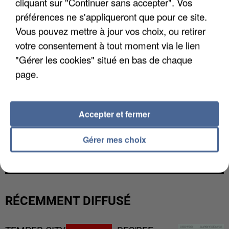
cliquant sur "Continuer sans accepter". Vos
préférences ne s'appliqueront que pour ce site.
Vous pouvez mettre à jour vos choix, ou retirer
votre consentement à tout moment via le lien
"Gérer les cookies" situé en bas de chaque
page.
Accepter et fermer
L’UN DES FONDATEURS SUPPOSÉS DE LA DZ
Gérer mes choix
MAFIA INTERPELLÉ EN ALGÉRIE
RÉCEMMENT DIFFUSÉ