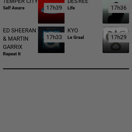
TEMPER CITY
DES'REE
17h39
17h39
17h36
17h36
Self Aware
Life
ED SHEERAN
KYO
17h33
17h33
17h29
17h29
Le Graal
& MARTIN
GARRIX
Repeat It