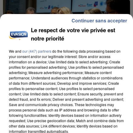
Continuer sans accepter
Le respect de votre vie privée est
notre priorité
We and
our (447) partners
do the following data processing based on
your consent and/or our legitimate interest: Store and/or access
information on a device; Use limited data to select advertising; Create
profiles for personalised advertising; Use profiles to select personalised
INCENDIES : L’ÎLE-DE-FRANCE LANCE UN ÉLAN
advertising; Measure advertising performance; Measure content
performance; Understand audiences through statistics or combinations
DE SOLIDARITÉ AVEC LES...
of data from different sources; Develop and improve services; Create
profiles to personalise content; Use profiles to select personalised
content; Use limited data to select content; Ensure security, prevent and
detect fraud, and fix errors; Deliver and present advertising and content;
Save and communicate privacy choices. These technologies may
process personal data such as IP address and browsing data to offer
following functionalities: Identify devices based on information actively
requested; Use precise geolocation data; Match and combine data from
other data sources; Link different devices; Identify devices based on
information transmitted automatically.