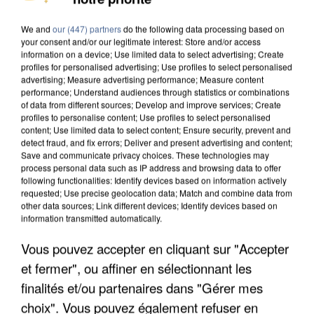
DE FAUNE SAUVAGE SONT...
We and
our (447) partners
do the following data processing based on
your consent and/or our legitimate interest: Store and/or access
information on a device; Use limited data to select advertising; Create
profiles for personalised advertising; Use profiles to select personalised
advertising; Measure advertising performance; Measure content
performance; Understand audiences through statistics or combinations
of data from different sources; Develop and improve services; Create
profiles to personalise content; Use profiles to select personalised
content; Use limited data to select content; Ensure security, prevent and
detect fraud, and fix errors; Deliver and present advertising and content;
Save and communicate privacy choices. These technologies may
process personal data such as IP address and browsing data to offer
following functionalities: Identify devices based on information actively
requested; Use precise geolocation data; Match and combine data from
other data sources; Link different devices; Identify devices based on
information transmitted automatically.
Vous pouvez accepter en cliquant sur "Accepter
L’UN DES FONDATEURS SUPPOSÉS DE LA DZ
et fermer", ou affiner en sélectionnant les
MAFIA INTERPELLÉ EN ALGÉRIE
finalités et/ou partenaires dans "Gérer mes
choix". Vous pouvez également refuser en