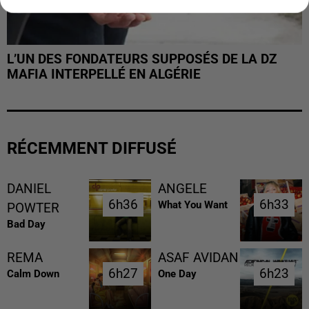
L’UN DES FONDATEURS SUPPOSÉS DE LA DZ
MAFIA INTERPELLÉ EN ALGÉRIE
RÉCEMMENT DIFFUSÉ
DANIEL
ANGELE
6h36
6h36
6h33
6h33
What You Want
POWTER
Bad Day
REMA
ASAF AVIDAN
6h27
6h27
6h23
6h23
Calm Down
One Day