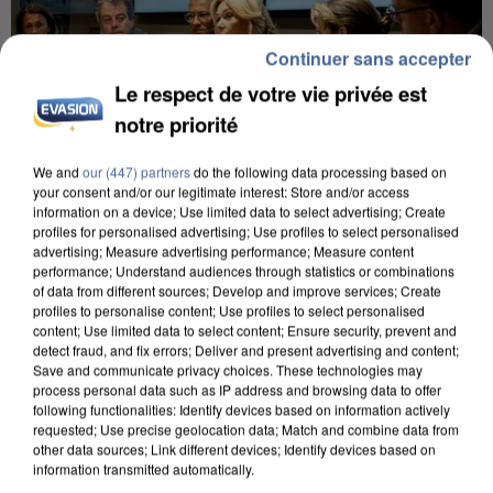
Continuer sans accepter
Le respect de votre vie privée est
notre priorité
We and
our (447) partners
do the following data processing based on
your consent and/or our legitimate interest: Store and/or access
information on a device; Use limited data to select advertising; Create
profiles for personalised advertising; Use profiles to select personalised
INCENDIES : L’ÎLE-DE-FRANCE LANCE UN ÉLAN
advertising; Measure advertising performance; Measure content
DE SOLIDARITÉ AVEC LES...
performance; Understand audiences through statistics or combinations
of data from different sources; Develop and improve services; Create
profiles to personalise content; Use profiles to select personalised
content; Use limited data to select content; Ensure security, prevent and
detect fraud, and fix errors; Deliver and present advertising and content;
Save and communicate privacy choices. These technologies may
process personal data such as IP address and browsing data to offer
following functionalities: Identify devices based on information actively
requested; Use precise geolocation data; Match and combine data from
other data sources; Link different devices; Identify devices based on
information transmitted automatically.