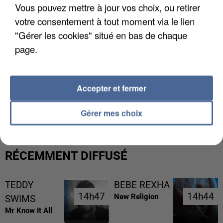
Vous pouvez mettre à jour vos choix, ou retirer
votre consentement à tout moment via le lien
"Gérer les cookies" situé en bas de chaque
page.
Accepter et fermer
UNE TOURISTE DE L’OISE EMPORTÉE PAR UNE
COULÉE DE BOUE EN HAUTE-SAVOIE
Gérer mes choix
RÉCEMMENT DIFFUSÉ
TEDDY
BEBE REXHA
14h47
14h47
14h44
14h44
New Religion
SWIMS
Mr Know It All