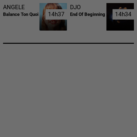
ANGELE
DJO
14h37
14h37
14h34
14h34
Balance Ton Quoi
End Of Beginning