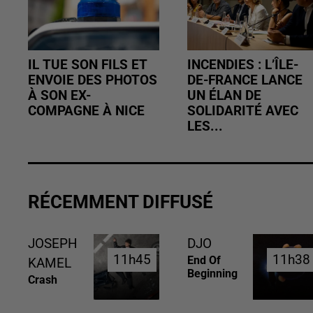
IL TUE SON FILS ET
INCENDIES : L’ÎLE-
ENVOIE DES PHOTOS
DE-FRANCE LANCE
À SON EX-
UN ÉLAN DE
COMPAGNE À NICE
SOLIDARITÉ AVEC
LES...
RÉCEMMENT DIFFUSÉ
JOSEPH
DJO
11h45
11h45
11h38
11h38
End Of
KAMEL
Beginning
Crash