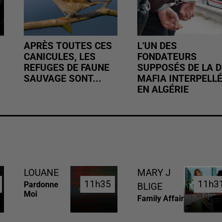
APRÈS TOUTES CES
L’UN DES
CANICULES, LES
FONDATEURS
REFUGES DE FAUNE
SUPPOSÉS DE LA D
SAUVAGE SONT...
MAFIA INTERPELL
EN ALGÉRIE
LOUANE
MARY J
11h35
11h35
11h3
11h3
Pardonne
BLIGE
Moi
Family Affair