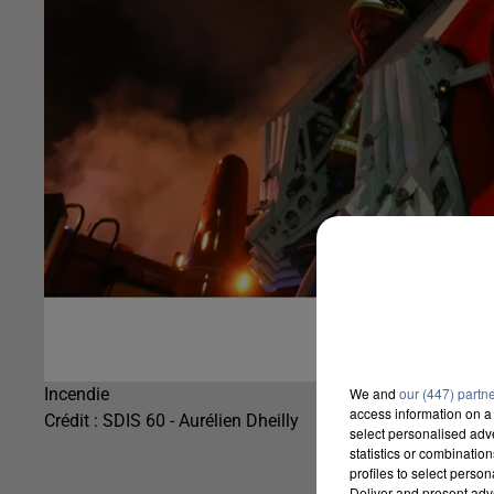
We and
our (447) partn
Incendie
access information on a 
Crédit :
SDIS 60 - Aurélien Dheilly
select personalised ad
statistics or combinatio
profiles to select person
Deliver and present adv