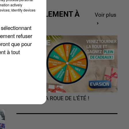
mation actively
vices; Identify devices
la
ACTUELLEMENT À
Voir plus
ui
GAGNER
 sélectionnant
lement refuser
t
eront que pour
nt à tout
TOURNEZ LA ROUE DE L'ÉTÉ !