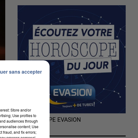
uer sans accepter
erest: Store and/or
tising; Use profiles to
L'HOROSCOPE EVASION
tand audiences through
personalise content; Use
 fraud, and fix errors;
 may process personal