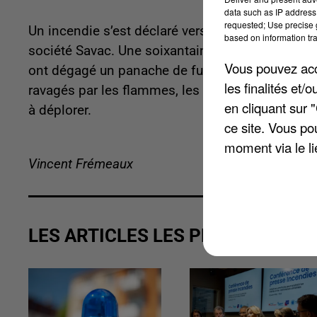
data such as IP address 
requested; Use precise g
Un incendie s’est déclaré vers 21h ce mardi 9 dé
based on information tra
société Savac. Une soixantaine de pompiers ont 
Vous pouvez acce
ont dégagé un panache de fumée visible à des ki
les finalités et
ravagés par les flammes, les autres ont pu être
en cliquant sur 
à déplorer.
ce site. Vous po
moment via le li
Vincent Frémeaux
LES ARTICLES LES PLUS VUS