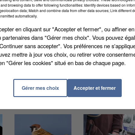
and browsing data to offer following functionalities: Identify devices based on infor
eolocation data; Match and combine data from other data sources; Link different de
cembre à Chevreuse dans un atelier de l’entrepôt de 
nsmitted automatically.
lutté pendant plusieurs heures contre les flammes q
pter en cliquant sur "Accepter et fermer", ou affiner en
lomètres. La moitié de l’entrepôt et 7 bus ont été
/ou partenaires dans "Gérer mes choix". Vous pouvez éga
 sauvés
in extremis
par des salariés. Aucun blessé n’es
"Continuer sans accepter". Vos préférences ne s'appliqu
uvez mettre à jour vos choix, ou retirer votre consenteme
en "Gérer les cookies" situé en bas de chaque page.
Gérer mes choix
Accepter et fermer