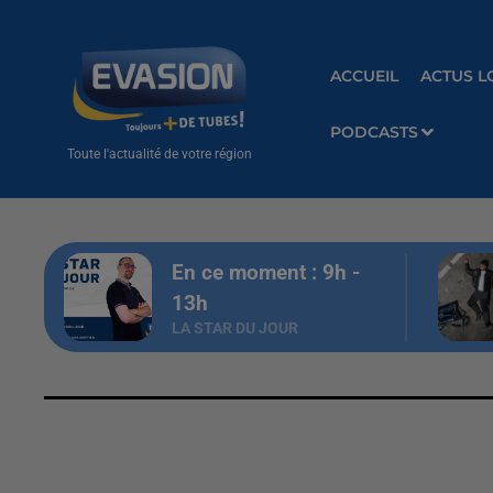
ACCUEIL
ACTUS L
PODCASTS
Toute l'actualité de votre région
En ce moment :
9
h -
13
h
LA STAR DU JOUR