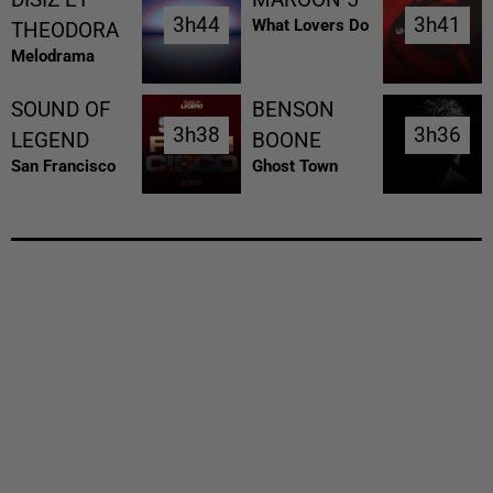
DISIZ ET
MAROON 5
3h44
3h44
3h41
3h41
What Lovers Do
THEODORA
Melodrama
SOUND OF
BENSON
3h38
3h38
3h36
3h36
LEGEND
BOONE
San Francisco
Ghost Town