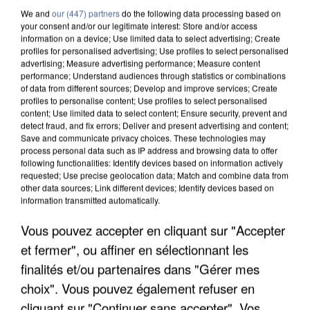
We and
our (447) partners
do the following data processing based on
your consent and/or our legitimate interest: Store and/or access
information on a device; Use limited data to select advertising; Create
profiles for personalised advertising; Use profiles to select personalised
advertising; Measure advertising performance; Measure content
performance; Understand audiences through statistics or combinations
of data from different sources; Develop and improve services; Create
profiles to personalise content; Use profiles to select personalised
content; Use limited data to select content; Ensure security, prevent and
detect fraud, and fix errors; Deliver and present advertising and content;
Save and communicate privacy choices. These technologies may
process personal data such as IP address and browsing data to offer
following functionalities: Identify devices based on information actively
requested; Use precise geolocation data; Match and combine data from
other data sources; Link different devices; Identify devices based on
information transmitted automatically.
APRÈS TOUTES CES CANICULES, LES REFUGES
Vous pouvez accepter en cliquant sur "Accepter
DE FAUNE SAUVAGE SONT...
et fermer", ou affiner en sélectionnant les
finalités et/ou partenaires dans "Gérer mes
choix". Vous pouvez également refuser en
cliquant sur "Continuer sans accepter". Vos