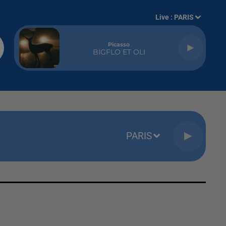
Live :
PARIS
Picasso
BIGFLO ET OLI
PARIS