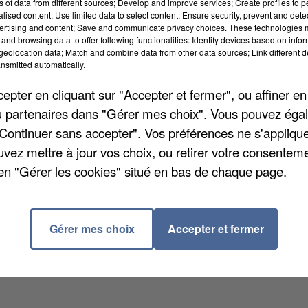
ns of data from different sources; Develop and improve services; Create profiles to 
alised content; Use limited data to select content; Ensure security, prevent and detect
ertising and content; Save and communicate privacy choices. These technologies
and browsing data to offer following functionalities: Identify devices based on infor
eolocation data; Match and combine data from other data sources; Link different de
nsmitted automatically.
 2026 « chaud, sec et très ensoleillé ». Dans les
classe ainsi au 3ème rang des mois d'avril les plus
pter en cliquant sur "Accepter et fermer", ou affiner en
côté de la pluie, la carte affichée par le site
/ou partenaires dans "Gérer mes choix". Vous pouvez éga
ie les données de centaines de stations
"Continuer sans accepter". Vos préférences ne s'appliqu
ans l'Oise, les cumuls de pluie pour avril comparés
uvez mettre à jour vos choix, ou retirer votre consenteme
 -87%. Soit un déficit « extrême », selon le site. Il
en "Gérer les cookies" situé en bas de chaque page.
quilibre.
Gérer mes choix
Accepter et fermer