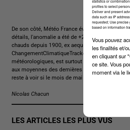
statistics or combinatio
profiles to select person
Deliver and present adv
data such as IP address 
requested; Use precise g
based on information tra
De son côté, Météo France évoque un mois d'avril
détails, l'anomalie a été de +2,3°C. Ce mois se 
Vous pouvez acce
chauds depuis 1900, ex aequo avec avril 2020. Du 
les finalités et
ChangementClimatiqueTracker.com, qui répertor
en cliquant sur 
météorologiques, est surtout colorée en rouge. D
ce site. Vous po
aux moyennes des dernières décennies se situent à
moment via le li
reste à voir si le mois de mai pourra rétablir un é
Nicolas Chacun
LES ARTICLES LES PLUS VUS