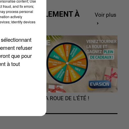
personalise content; Use
 fraud, and fix errors;
 may process personal
ACTUELLEMENT À
Voir plus
mation actively
GAGNER
vices; Identify devices
 sélectionnant
lement refuser
eront que pour
nt à tout
TOURNEZ LA ROUE DE L'ÉTÉ !