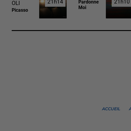
21h14
21h14
21h10
21h10
Pardonne
OLI
Moi
Picasso
ACCUEIL