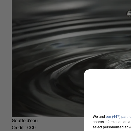
We and
our (447) partn
Goutte d'eau
access information on a 
select personalised ad
Crédit :
CC0