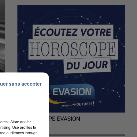
uer sans accepter
L'HOROSCOPE EVASION
erest: Store and/or
tising; Use profiles to
tand audiences through