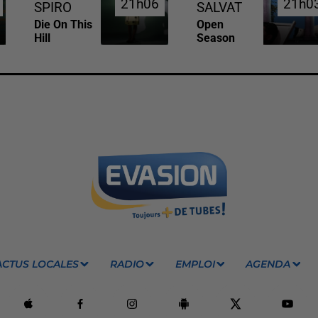
21h06
21h06
21h0
21h0
SPIRO
SALVAT
Die On This
Open
Hill
Season
ACTUS LOCALES
RADIO
EMPLOI
AGENDA