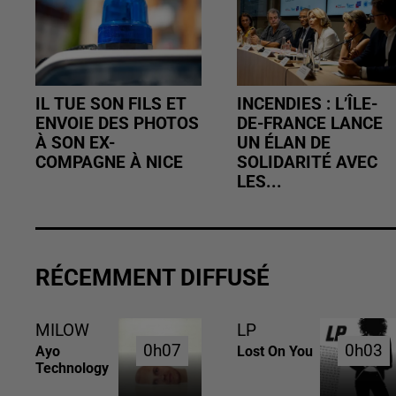
IL TUE SON FILS ET
INCENDIES : L’ÎLE-
ENVOIE DES PHOTOS
DE-FRANCE LANCE
À SON EX-
UN ÉLAN DE
COMPAGNE À NICE
SOLIDARITÉ AVEC
LES...
RÉCEMMENT DIFFUSÉ
MILOW
LP
0h07
0h07
0h03
0h03
Ayo
Lost On You
Technology