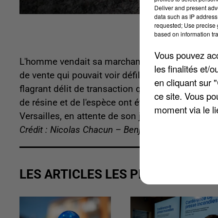
Deliver and present adv
data such as IP address 
requested; Use precise g
based on information tra
Vous pouvez acce
L'homme vendait sa marchandise directement depu
les finalités et
de vente qui pouvait voir défiler jusque 20 perso
en cliquant sur 
flagrant délit de transaction qui a trahi le trafic
ce site. Vous po
de résine et de l'espèce ont été retrouvés chez 
moment via le li
Versailles, en attente de son jugement.
Crédit : Nicolas Chacun – Benjamin Swiniarski
LES ARTICLES LES PLUS VUS