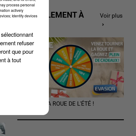
 may process personal
mation actively
ACTUELLEMENT À
Voir plus
vices; Identify devices
GAGNER
 sélectionnant
lement refuser
eront que pour
es
nt à tout
TOURNEZ LA ROUE DE L'ÉTÉ !