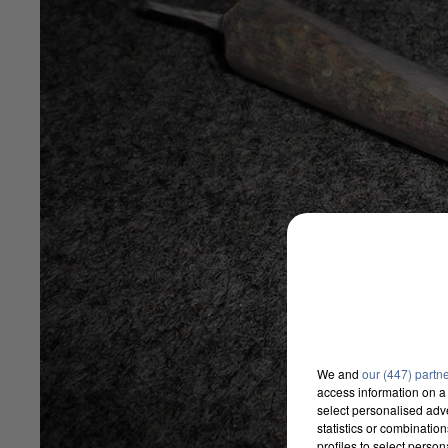
We and
our (447) partn
access information on a 
select personalised ad
statistics or combinatio
profiles to select person