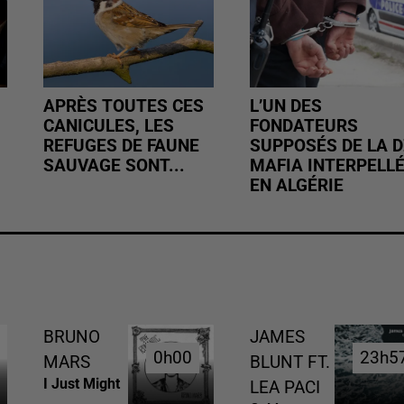
APRÈS TOUTES CES
L’UN DES
CANICULES, LES
FONDATEURS
REFUGES DE FAUNE
SUPPOSÉS DE LA D
SAUVAGE SONT...
MAFIA INTERPELL
EN ALGÉRIE
BRUNO
JAMES
0h00
0h00
23h5
23h5
MARS
BLUNT FT.
I Just Might
LEA PACI