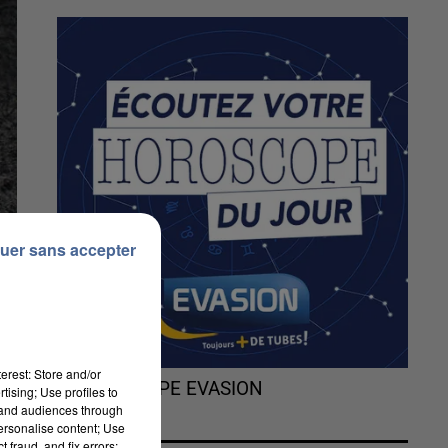
uer sans accepter
erest: Store and/or
L'HOROSCOPE EVASION
tising; Use profiles to
tand audiences through
personalise content; Use
 fraud, and fix errors;