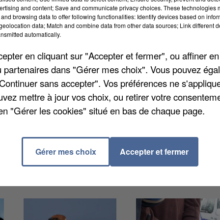
ertising and content; Save and communicate privacy choices. These technologies
and browsing data to offer following functionalities: Identify devices based on infor
eolocation data; Match and combine data from other data sources; Link different de
nsmitted automatically.
pter en cliquant sur "Accepter et fermer", ou affiner en
is sa fenêtre, installé dans son fauteuil. Un point
/ou partenaires dans "Gérer mes choix". Vous pouvez éga
nnes par jour dans le quartier de La Louvière. C'est un
"Continuer sans accepter". Vos préférences ne s'appliqu
 du prévenu hier lundi, rapporte
78 Actu
. Et 150 gramm
uvez mettre à jour vos choix, ou retirer votre consenteme
lui. L'homme de 53 ans a été déféré au parquet de
en "Gérer les cookies" situé en bas de chaque page.
Gérer mes choix
Accepter et fermer