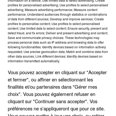
information on a device; Use limited data to select advertising; Create
profiles for personalised advertising; Use profiles to select personalised
advertising; Measure advertising performance; Measure content
performance; Understand audiences through statistics or combinations
of data from different sources; Develop and improve services; Create
profiles to personalise content; Use profiles to select personalised
content; Use limited data to select content; Ensure security, prevent and
detect fraud, and fix errors; Deliver and present advertising and content;
Save and communicate privacy choices. These technologies may
process personal data such as IP address and browsing data to offer
following functionalities: Identify devices based on information actively
requested; Use precise geolocation data; Match and combine data from
UN SECOND CADRE DE LA DZ MAFIA
other data sources; Link different devices; Identify devices based on
information transmitted automatically.
INTERPELLÉ EN ALGÉRIE
Vous pouvez accepter en cliquant sur "Accepter
et fermer", ou affiner en sélectionnant les
finalités et/ou partenaires dans "Gérer mes
choix". Vous pouvez également refuser en
cliquant sur "Continuer sans accepter". Vos
préférences ne s'appliqueront que pour ce site.
Vous pouvez mettre à jour vos choix, ou retirer