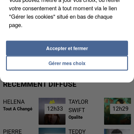
votre consentement à tout moment via le lien
"Gérer les cookies" situé en bas de chaque
page.
UNE TOURISTE DE L’OISE EMPORTÉE PAR UNE
Accepter et fermer
COULÉE DE BOUE EN HAUTE-SAVOIE
Gérer mes choix
RÉCEMMENT DIFFUSÉ
HELENA
TAYLOR
12h33
12h33
12h29
12h29
Tout A Changé
SWIFT
Opalite
PIERRE
TEDDY