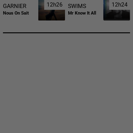
12h26
12h26
12h24
12h24
GARNIER
SWIMS
Nous On Sait
Mr Know It All