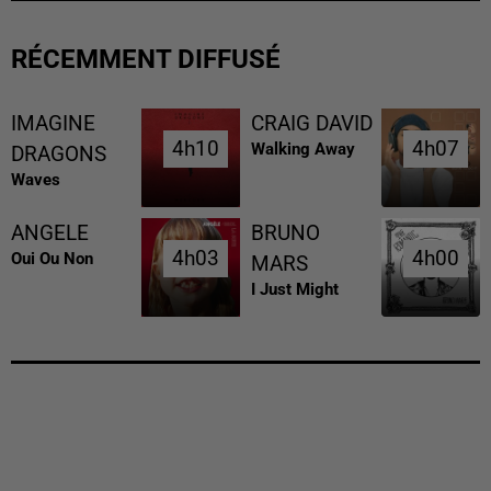
RÉCEMMENT DIFFUSÉ
IMAGINE
CRAIG DAVID
4h10
4h10
4h07
4h07
Walking Away
DRAGONS
Waves
ANGELE
BRUNO
4h03
4h03
4h00
4h00
Oui Ou Non
MARS
I Just Might