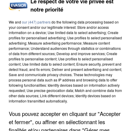
Le respect de votre vie privée est
notre priorité
INCENDIES : L’ÎLE-DE-FRANCE LANCE UN ÉLAN
DE SOLIDARITÉ AVEC LES...
We and
our (447) partners
do the following data processing based on
your consent and/or our legitimate interest: Store and/or access
information on a device; Use limited data to select advertising; Create
profiles for personalised advertising; Use profiles to select personalised
advertising; Measure advertising performance; Measure content
performance; Understand audiences through statistics or combinations
of data from different sources; Develop and improve services; Create
profiles to personalise content; Use profiles to select personalised
content; Use limited data to select content; Ensure security, prevent and
detect fraud, and fix errors; Deliver and present advertising and content;
Save and communicate privacy choices. These technologies may
process personal data such as IP address and browsing data to offer
following functionalities: Identify devices based on information actively
requested; Use precise geolocation data; Match and combine data from
other data sources; Link different devices; Identify devices based on
information transmitted automatically.
Vous pouvez accepter en cliquant sur "Accepter
et fermer", ou affiner en sélectionnant les
APRÈS TOUTES CES CANICULES, LES REFUGES
finalités et/ou partenaires dans "Gérer mes