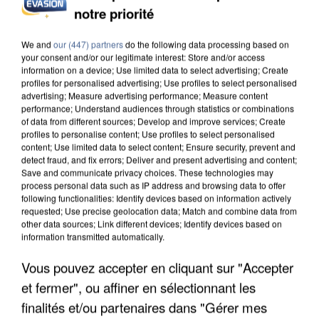
DE SOLIDARITÉ AVEC LES...
notre priorité
We and
our (447) partners
do the following data processing based on
your consent and/or our legitimate interest: Store and/or access
information on a device; Use limited data to select advertising; Create
profiles for personalised advertising; Use profiles to select personalised
advertising; Measure advertising performance; Measure content
performance; Understand audiences through statistics or combinations
of data from different sources; Develop and improve services; Create
profiles to personalise content; Use profiles to select personalised
content; Use limited data to select content; Ensure security, prevent and
detect fraud, and fix errors; Deliver and present advertising and content;
Save and communicate privacy choices. These technologies may
process personal data such as IP address and browsing data to offer
following functionalities: Identify devices based on information actively
requested; Use precise geolocation data; Match and combine data from
other data sources; Link different devices; Identify devices based on
information transmitted automatically.
APRÈS TOUTES CES CANICULES, LES REFUGES
Vous pouvez accepter en cliquant sur "Accepter
DE FAUNE SAUVAGE SONT...
et fermer", ou affiner en sélectionnant les
finalités et/ou partenaires dans "Gérer mes