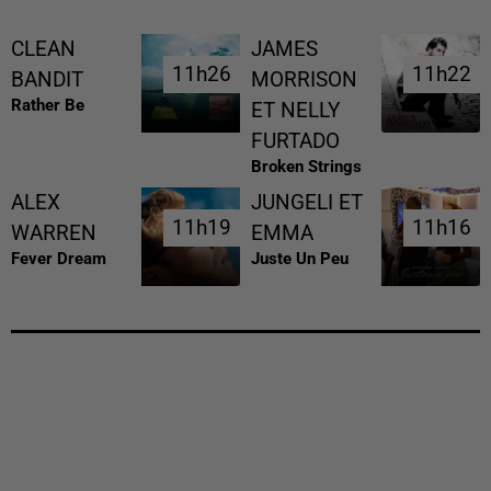
CLEAN
JAMES
11h26
11h26
11h22
11h22
BANDIT
MORRISON
Rather Be
ET NELLY
FURTADO
Broken Strings
ALEX
JUNGELI ET
11h19
11h19
11h16
11h16
WARREN
EMMA
Fever Dream
Juste Un Peu