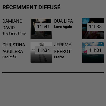
RÉCEMMENT DIFFUSÉ
DAMIANO
DUA LIPA
11h41
11h41
11h38
11h38
Love Again
DAVID
The First Time
CHRISTINA
JEREMY
11h34
11h34
11h31
11h31
AGUILERA
FREROT
Beautiful
Frerot