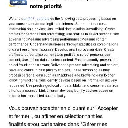
notre priorité
UN SECOND CADRE DE LA DZ MAFIA
INTERPELLÉ EN ALGÉRIE
We and
our (447) partners
do the following data processing based on
your consent and/or our legitimate interest: Store and/or access
information on a device; Use limited data to select advertising; Create
profiles for personalised advertising; Use profiles to select personalised
advertising; Measure advertising performance; Measure content
performance; Understand audiences through statistics or combinations
of data from different sources; Develop and improve services; Create
profiles to personalise content; Use profiles to select personalised
content; Use limited data to select content; Ensure security, prevent and
detect fraud, and fix errors; Deliver and present advertising and content;
Save and communicate privacy choices. These technologies may
process personal data such as IP address and browsing data to offer
following functionalities: Identify devices based on information actively
requested; Use precise geolocation data; Match and combine data from
other data sources; Link different devices; Identify devices based on
information transmitted automatically.
Vous pouvez accepter en cliquant sur "Accepter
et fermer", ou affiner en sélectionnant les
UNE TOURISTE DE L’OISE EMPORTÉE PAR UNE
finalités et/ou partenaires dans "Gérer mes
COULÉE DE BOUE EN HAUTE-SAVOIE