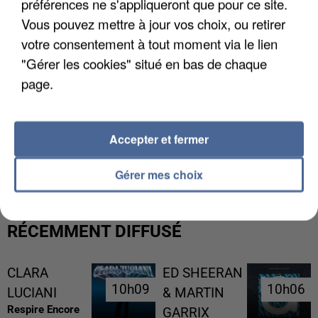
préférences ne s'appliqueront que pour ce site.
Vous pouvez mettre à jour vos choix, ou retirer
votre consentement à tout moment via le lien
"Gérer les cookies" situé en bas de chaque
page.
Accepter et fermer
L’UN DES FONDATEURS SUPPOSÉS DE LA DZ
MAFIA INTERPELLÉ EN ALGÉRIE
Gérer mes choix
RÉCEMMENT DIFFUSÉ
CLARA
ED SHEERAN
10h09
10h09
10h06
10h06
LUCIANI
& MARTIN
Respire Encore
GARRIX