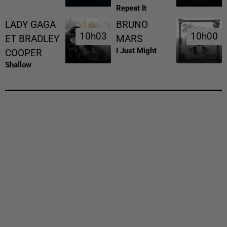
Repeat It
LADY GAGA
BRUNO
10h03
10h03
10h00
10h00
ET BRADLEY
MARS
I Just Might
COOPER
Shallow