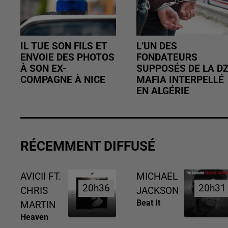
IL TUE SON FILS ET
L’UN DES
ENVOIE DES PHOTOS
FONDATEURS
À SON EX-
SUPPOSÉS DE LA D
COMPAGNE À NICE
MAFIA INTERPELLÉ
EN ALGÉRIE
RÉCEMMENT DIFFUSÉ
AVICII FT.
MICHAEL
20h36
20h36
20h31
20h31
CHRIS
JACKSON
Beat It
MARTIN
Heaven