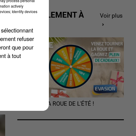
 may process personal
mation actively
vices; Identify devices
ACTUELLEMENT À
Voir plus
GAGNER
 sélectionnant
lement refuser
eront que pour
nt à tout
TOURNEZ LA ROUE DE L'ÉTÉ !