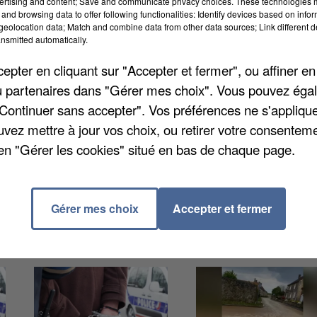
ertising and content; Save and communicate privacy choices. These technologies
and browsing data to offer following functionalities: Identify devices based on infor
eolocation data; Match and combine data from other data sources; Link different de
nsmitted automatically.
noncée à l'encontre d'un habitant de Compiègne de 34
pter en cliquant sur "Accepter et fermer", ou affiner en
ne. Les faits remontent à octobre 2015. La police
/ou partenaires dans "Gérer mes choix". Vous pouvez éga
on appartement avec son bébé de huit mois. Elle
"Continuer sans accepter". Vos préférences ne s'appliqu
sions en tout et une dent en moins. L'accusé a
uvez mettre à jour vos choix, ou retirer votre consenteme
e excuse qui n'a pas suffi. Il devra aussi verser
en "Gérer les cookies" situé en bas de chaque page.
Gérer mes choix
Accepter et fermer