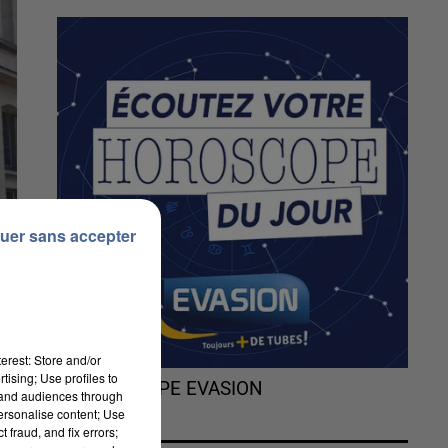
uer sans accepter
erest: Store and/or
tising; Use profiles to
L'HOROSCOPE EVASION
tand audiences through
personalise content; Use
 fraud, and fix errors;