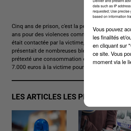
Deliver and present adv
data such as IP address 
requested; Use precise g
based on information tra
Cinq ans de prison, c'est la peine qui a été pro
Vous pouvez acce
ans pour des violences commises sur sa compag
les finalités et
était contactée par la victime, enfermée dans s
en cliquant sur 
présentait de nombreuses blessures, quarante lé
ce site. Vous po
prétexté une consommation excessive de crack, un
moment via le li
7.000 euros à la victime pour le préjudice moral.
LES ARTICLES LES PLUS VUS