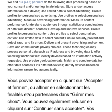
We and
our (447) partners
do the following data processing based on
your consent and/or our legitimate interest: Store and/or access
information on a device; Use limited data to select advertising; Create
profiles for personalised advertising; Use profiles to select personalised
advertising; Measure advertising performance; Measure content
performance; Understand audiences through statistics or combinations
of data from different sources; Develop and improve services; Create
profiles to personalise content; Use profiles to select personalised
content; Use limited data to select content; Ensure security, prevent and
detect fraud, and fix errors; Deliver and present advertising and content;
Save and communicate privacy choices. These technologies may
process personal data such as IP address and browsing data to offer
following functionalities: Identify devices based on information actively
requested; Use precise geolocation data; Match and combine data from
APRÈS TOUTES CES CANICULES, LES REFUGES
other data sources; Link different devices; Identify devices based on
information transmitted automatically.
DE FAUNE SAUVAGE SONT...
Vous pouvez accepter en cliquant sur "Accepter
et fermer", ou affiner en sélectionnant les
finalités et/ou partenaires dans "Gérer mes
choix". Vous pouvez également refuser en
cliquant sur "Continuer sans accepter". Vos