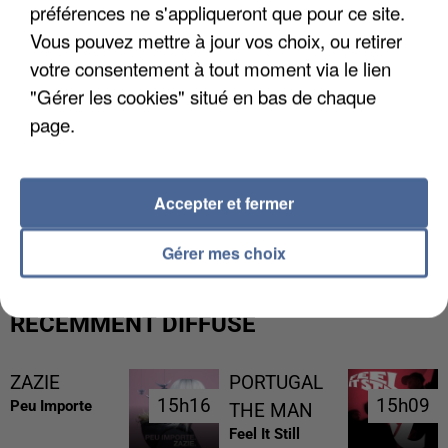
préférences ne s'appliqueront que pour ce site.
Vous pouvez mettre à jour vos choix, ou retirer
votre consentement à tout moment via le lien
"Gérer les cookies" situé en bas de chaque
page.
L’UN DES FONDATEURS SUPPOSÉS DE LA DZ
Accepter et fermer
MAFIA INTERPELLÉ EN ALGÉRIE
Gérer mes choix
RÉCEMMENT DIFFUSÉ
ZAZIE
PORTUGAL
15h16
15h16
15h09
15h09
Peu Importe
THE MAN
Feel It Still