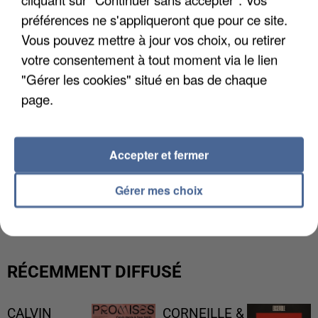
préférences ne s'appliqueront que pour ce site.
Vous pouvez mettre à jour vos choix, ou retirer
votre consentement à tout moment via le lien
"Gérer les cookies" situé en bas de chaque
page.
Accepter et fermer
L’UN DES FONDATEURS SUPPOSÉS DE LA DZ
Gérer mes choix
MAFIA INTERPELLÉ EN ALGÉRIE
RÉCEMMENT DIFFUSÉ
CALVIN
CORNEILLE &