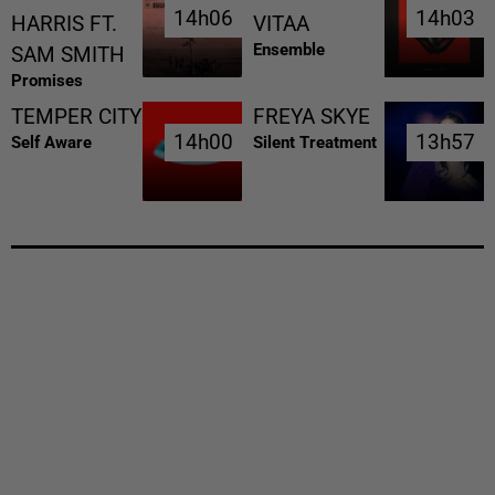
14h06
14h06
14h03
14h03
HARRIS FT.
VITAA
Ensemble
SAM SMITH
Promises
TEMPER CITY
FREYA SKYE
14h00
14h00
13h57
13h57
Self Aware
Silent Treatment