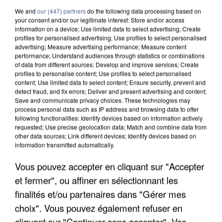
We and
our (447) partners
do the following data processing based on
your consent and/or our legitimate interest: Store and/or access
information on a device; Use limited data to select advertising; Create
profiles for personalised advertising; Use profiles to select personalised
advertising; Measure advertising performance; Measure content
performance; Understand audiences through statistics or combinations
of data from different sources; Develop and improve services; Create
profiles to personalise content; Use profiles to select personalised
content; Use limited data to select content; Ensure security, prevent and
detect fraud, and fix errors; Deliver and present advertising and content;
Save and communicate privacy choices. These technologies may
process personal data such as IP address and browsing data to offer
following functionalities: Identify devices based on information actively
requested; Use precise geolocation data; Match and combine data from
other data sources; Link different devices; Identify devices based on
information transmitted automatically.
APRÈS TOUTES CES CANICULES, LES REFUGES
Vous pouvez accepter en cliquant sur "Accepter
DE FAUNE SAUVAGE SONT...
et fermer", ou affiner en sélectionnant les
finalités et/ou partenaires dans "Gérer mes
choix". Vous pouvez également refuser en
cliquant sur "Continuer sans accepter". Vos