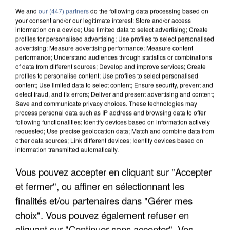
We and
our (447) partners
do the following data processing based on
your consent and/or our legitimate interest: Store and/or access
information on a device; Use limited data to select advertising; Create
profiles for personalised advertising; Use profiles to select personalised
advertising; Measure advertising performance; Measure content
performance; Understand audiences through statistics or combinations
of data from different sources; Develop and improve services; Create
profiles to personalise content; Use profiles to select personalised
content; Use limited data to select content; Ensure security, prevent and
detect fraud, and fix errors; Deliver and present advertising and content;
Save and communicate privacy choices. These technologies may
process personal data such as IP address and browsing data to offer
following functionalities: Identify devices based on information actively
requested; Use precise geolocation data; Match and combine data from
other data sources; Link different devices; Identify devices based on
information transmitted automatically.
UN SECOND CADRE DE LA DZ MAFIA
Vous pouvez accepter en cliquant sur "Accepter
INTERPELLÉ EN ALGÉRIE
et fermer", ou affiner en sélectionnant les
finalités et/ou partenaires dans "Gérer mes
choix". Vous pouvez également refuser en
cliquant sur "Continuer sans accepter". Vos