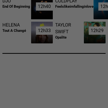
DJO
COLDPLAY
12h40
12h40
12
12
End Of Beginning
Feelslikeimfallinginlove
HELENA
TAYLOR
12h33
12h33
12h29
12h29
Tout A Changé
SWIFT
Opalite