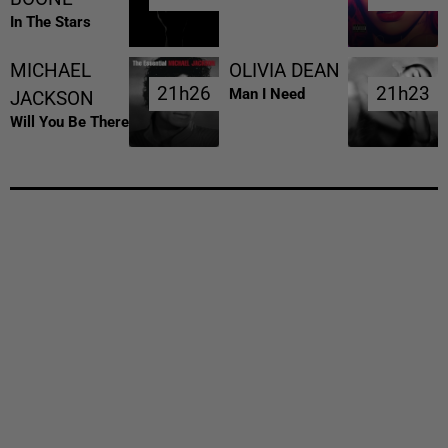
In The Stars
MICHAEL
OLIVIA DEAN
21h26
21h26
21h23
21h23
Man I Need
JACKSON
Will You Be There