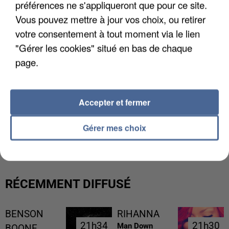
préférences ne s'appliqueront que pour ce site.
Vous pouvez mettre à jour vos choix, ou retirer
votre consentement à tout moment via le lien
"Gérer les cookies" situé en bas de chaque
page.
Accepter et fermer
L’UN DES FONDATEURS SUPPOSÉS DE LA DZ
Gérer mes choix
MAFIA INTERPELLÉ EN ALGÉRIE
RÉCEMMENT DIFFUSÉ
BENSON
RIHANNA
21h34
21h34
21h30
21h30
Man Down
BOONE