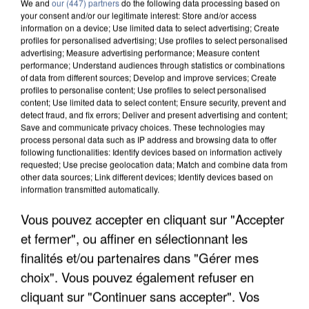
We and
our (447) partners
do the following data processing based on
your consent and/or our legitimate interest: Store and/or access
information on a device; Use limited data to select advertising; Create
profiles for personalised advertising; Use profiles to select personalised
advertising; Measure advertising performance; Measure content
performance; Understand audiences through statistics or combinations
of data from different sources; Develop and improve services; Create
profiles to personalise content; Use profiles to select personalised
content; Use limited data to select content; Ensure security, prevent and
detect fraud, and fix errors; Deliver and present advertising and content;
Save and communicate privacy choices. These technologies may
process personal data such as IP address and browsing data to offer
following functionalities: Identify devices based on information actively
requested; Use precise geolocation data; Match and combine data from
other data sources; Link different devices; Identify devices based on
information transmitted automatically.
APRÈS TOUTES CES CANICULES, LES REFUGES
Vous pouvez accepter en cliquant sur "Accepter
DE FAUNE SAUVAGE SONT...
et fermer", ou affiner en sélectionnant les
finalités et/ou partenaires dans "Gérer mes
choix". Vous pouvez également refuser en
cliquant sur "Continuer sans accepter". Vos