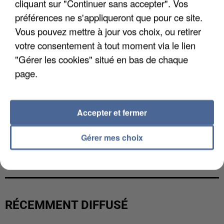
cliquant sur "Continuer sans accepter". Vos
préférences ne s'appliqueront que pour ce site.
Vous pouvez mettre à jour vos choix, ou retirer
votre consentement à tout moment via le lien
"Gérer les cookies" situé en bas de chaque
page.
Accepter et fermer
Gérer mes choix
L’UN DES FONDATEURS SUPPOSÉS DE LA DZ
MAFIA INTERPELLÉ EN ALGÉRIE
RÉCEMMENT DIFFUSÉ