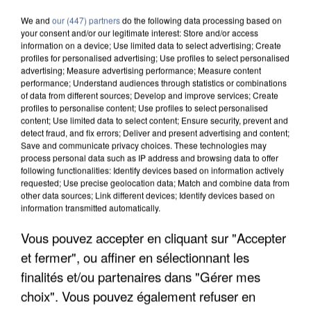
We and
our (447) partners
do the following data processing based on
your consent and/or our legitimate interest: Store and/or access
information on a device; Use limited data to select advertising; Create
profiles for personalised advertising; Use profiles to select personalised
advertising; Measure advertising performance; Measure content
performance; Understand audiences through statistics or combinations
of data from different sources; Develop and improve services; Create
profiles to personalise content; Use profiles to select personalised
content; Use limited data to select content; Ensure security, prevent and
detect fraud, and fix errors; Deliver and present advertising and content;
Save and communicate privacy choices. These technologies may
process personal data such as IP address and browsing data to offer
following functionalities: Identify devices based on information actively
requested; Use precise geolocation data; Match and combine data from
other data sources; Link different devices; Identify devices based on
information transmitted automatically.
Vous pouvez accepter en cliquant sur "Accepter
APRÈS TOUTES CES CANICULES, LES REFUGES
DE FAUNE SAUVAGE SONT...
et fermer", ou affiner en sélectionnant les
finalités et/ou partenaires dans "Gérer mes
choix". Vous pouvez également refuser en