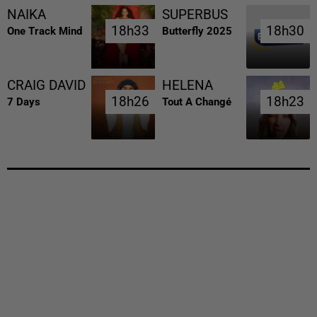
NAIKA
SUPERBUS
18h33
18h33
18h30
18h30
One Track Mind
Butterfly 2025
CRAIG DAVID
HELENA
18h26
18h26
18h23
18h23
7 Days
Tout A Changé