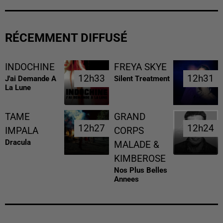
RÉCEMMENT DIFFUSÉ
INDOCHINE
FREYA SKYE
12h33
12h33
12h31
12h31
J'ai Demande A
Silent Treatment
La Lune
TAME
GRAND
12h27
12h27
12h24
12h24
IMPALA
CORPS
Dracula
MALADE &
KIMBEROSE
Nos Plus Belles
Annees