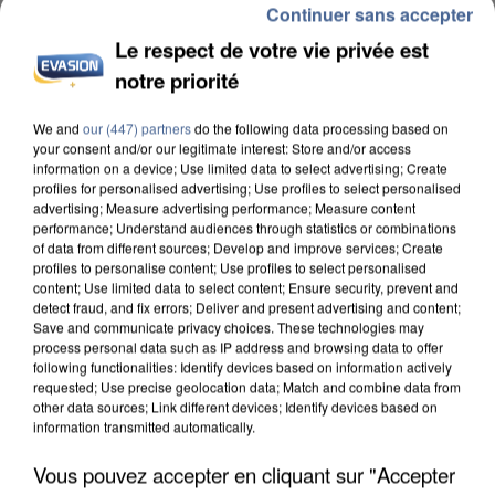
Continuer sans accepter
Le respect de votre vie privée est
notre priorité
UNE TOURISTE DE L’OISE EMPORTÉE PAR UNE
COULÉE DE BOUE EN HAUTE-SAVOIE
We and
our (447) partners
do the following data processing based on
your consent and/or our legitimate interest: Store and/or access
information on a device; Use limited data to select advertising; Create
profiles for personalised advertising; Use profiles to select personalised
advertising; Measure advertising performance; Measure content
performance; Understand audiences through statistics or combinations
of data from different sources; Develop and improve services; Create
profiles to personalise content; Use profiles to select personalised
content; Use limited data to select content; Ensure security, prevent and
detect fraud, and fix errors; Deliver and present advertising and content;
Save and communicate privacy choices. These technologies may
process personal data such as IP address and browsing data to offer
following functionalities: Identify devices based on information actively
requested; Use precise geolocation data; Match and combine data from
other data sources; Link different devices; Identify devices based on
information transmitted automatically.
Vous pouvez accepter en cliquant sur "Accepter