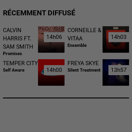
RÉCEMMENT DIFFUSÉ
CALVIN
CORNEILLE &
14h06
14h06
14h03
14h03
HARRIS FT.
VITAA
Ensemble
SAM SMITH
Promises
TEMPER CITY
FREYA SKYE
14h00
14h00
13h57
13h57
Self Aware
Silent Treatment