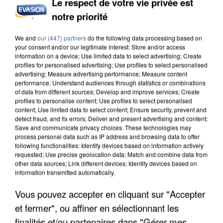
Le respect de votre vie privée est
notre priorité
INCENDIES : L’ÎLE-DE-FRANCE LANCE UN ÉLAN
DE SOLIDARITÉ AVEC LES...
We and
our (447) partners
do the following data processing based on
your consent and/or our legitimate interest: Store and/or access
information on a device; Use limited data to select advertising; Create
profiles for personalised advertising; Use profiles to select personalised
advertising; Measure advertising performance; Measure content
performance; Understand audiences through statistics or combinations
of data from different sources; Develop and improve services; Create
profiles to personalise content; Use profiles to select personalised
content; Use limited data to select content; Ensure security, prevent and
detect fraud, and fix errors; Deliver and present advertising and content;
Save and communicate privacy choices. These technologies may
process personal data such as IP address and browsing data to offer
following functionalities: Identify devices based on information actively
requested; Use precise geolocation data; Match and combine data from
other data sources; Link different devices; Identify devices based on
information transmitted automatically.
Vous pouvez accepter en cliquant sur "Accepter
et fermer", ou affiner en sélectionnant les
APRÈS TOUTES CES CANICULES, LES REFUGES
finalités et/ou partenaires dans "Gérer mes
DE FAUNE SAUVAGE SONT...