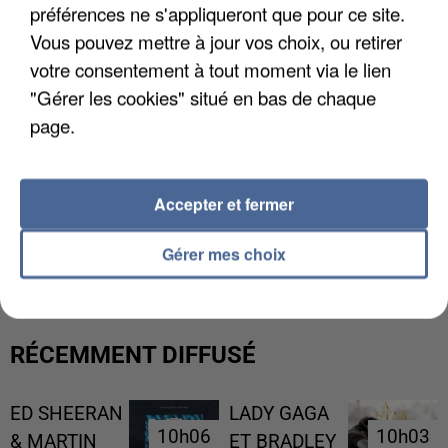
préférences ne s'appliqueront que pour ce site.
Vous pouvez mettre à jour vos choix, ou retirer
votre consentement à tout moment via le lien
"Gérer les cookies" situé en bas de chaque
page.
Accepter et fermer
L’UN DES FONDATEURS SUPPOSÉS DE LA DZ
MAFIA INTERPELLÉ EN ALGÉRIE
Gérer mes choix
RÉCEMMENT DIFFUSÉ
ED SHEERAN
LADY GAGA
10h06
10h06
10h03
10h03
& MARTIN
ET BRADLEY