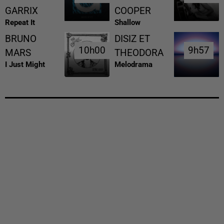
GARRIX
COOPER
Repeat It
Shallow
BRUNO
DISIZ ET
10h00
10h00
9h57
9h57
MARS
THEODORA
I Just Might
Melodrama