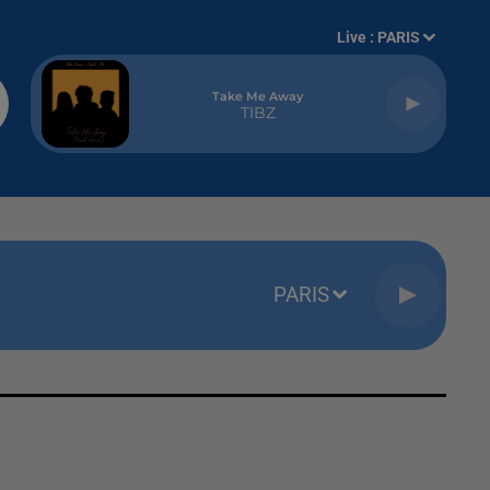
Live :
PARIS
Take Me Away
TIBZ
PARIS