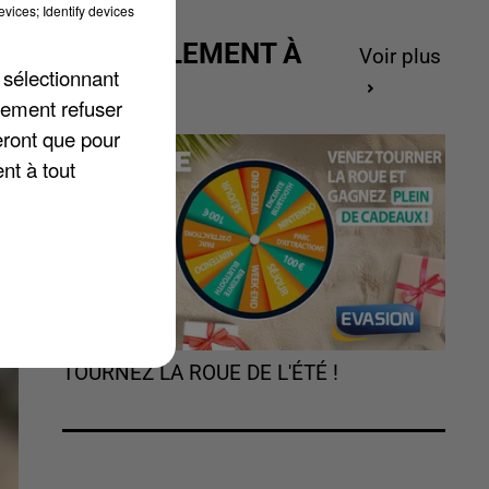
vices; Identify devices
ACTUELLEMENT À
Voir plus
 sélectionnant
GAGNER
lement refuser
eront que pour
nt à tout
TOURNEZ LA ROUE DE L'ÉTÉ !