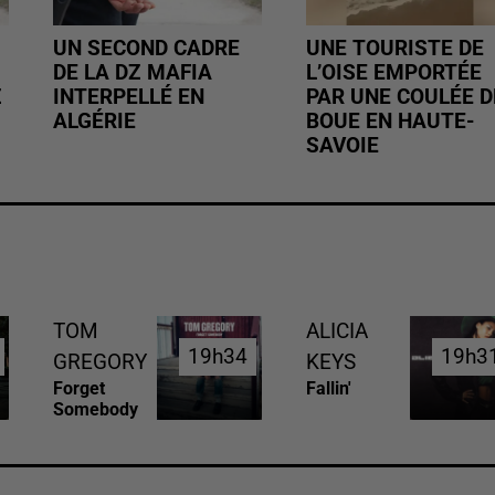
UN SECOND CADRE
UNE TOURISTE DE
DE LA DZ MAFIA
L’OISE EMPORTÉE
Z
INTERPELLÉ EN
PAR UNE COULÉE D
ALGÉRIE
BOUE EN HAUTE-
SAVOIE
TOM
ALICIA
19h34
19h34
19h3
19h3
GREGORY
KEYS
Forget
Fallin'
Somebody