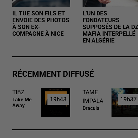
IL TUE SON FILS ET
L’UN DES
ENVOIE DES PHOTOS
FONDATEURS
À SON EX-
SUPPOSÉS DE LA D
COMPAGNE À NICE
MAFIA INTERPELLÉ
EN ALGÉRIE
RÉCEMMENT DIFFUSÉ
TIBZ
TAME
19h43
19h43
19h37
19h37
Take Me
IMPALA
Away
Dracula