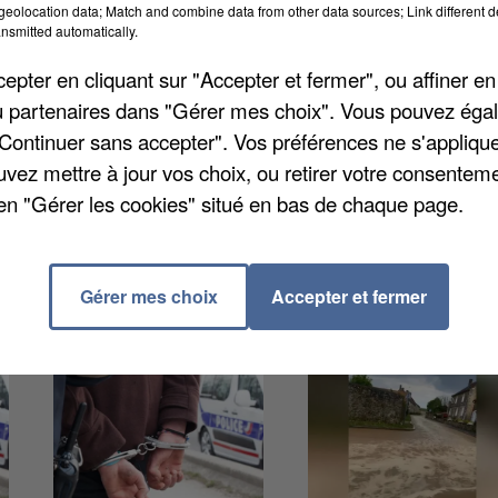
eolocation data; Match and combine data from other data sources; Link different de
nsmitted automatically.
pter en cliquant sur "Accepter et fermer", ou affiner en
fraction dans une maison rue de Bonneuil, la nuit
/ou partenaires dans "Gérer mes choix". Vous pouvez éga
inette avec laquelle il a pris la fuite. Mais les agents
"Continuer sans accepter". Vos préférences ne s'appliqu
améras de vidéosurveillance. L'adolescent, déjà très
uvez mettre à jour vos choix, ou retirer votre consenteme
e. Il avait également volé une carte bancaire. Il a été
en "Gérer les cookies" situé en bas de chaque page.
Gérer mes choix
Accepter et fermer