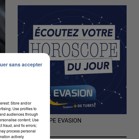
uer sans accepter
erest: Store and/or
tising; Use profiles to
tand audiences through
personalise content; Use
L'HOROSCOPE EVASION
 fraud, and fix errors;
 may process personal
mation actively