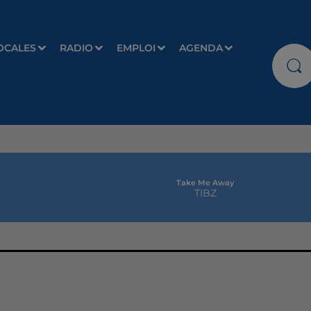
OCALES
RADIO
EMPLOI
AGENDA
Take Me Away
TIBZ