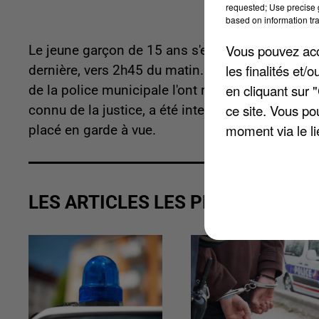
requested; Use precise g
based on information tra
Vous pouvez acce
Le jeune garçon de 15 ans s'est introduit par ef
les finalités et
dernière, vers 2h45 du matin. Il a dérobé une trott
en cliquant sur 
de la police municipale l'ont repéré grâce aux c
ce site. Vous po
connu de la justice, a été interpellé dans la foulé
moment via le li
placé en garde à vue.
LES ARTICLES LES PLUS VUS