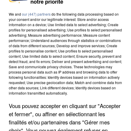
notre priorité
DE SOLIDARITÉ AVEC LES...
We and
our (447) partners
do the following data processing based on
your consent and/or our legitimate interest: Store and/or access
information on a device; Use limited data to select advertising; Create
profiles for personalised advertising; Use profiles to select personalised
advertising; Measure advertising performance; Measure content
performance; Understand audiences through statistics or combinations
of data from different sources; Develop and improve services; Create
profiles to personalise content; Use profiles to select personalised
content; Use limited data to select content; Ensure security, prevent and
detect fraud, and fix errors; Deliver and present advertising and content;
Save and communicate privacy choices. These technologies may
process personal data such as IP address and browsing data to offer
following functionalities: Identify devices based on information actively
requested; Use precise geolocation data; Match and combine data from
other data sources; Link different devices; Identify devices based on
information transmitted automatically.
Vous pouvez accepter en cliquant sur "Accepter
APRÈS TOUTES CES CANICULES, LES REFUGES
et fermer", ou affiner en sélectionnant les
DE FAUNE SAUVAGE SONT...
finalités et/ou partenaires dans "Gérer mes
choix". Vous pouvez également refuser en