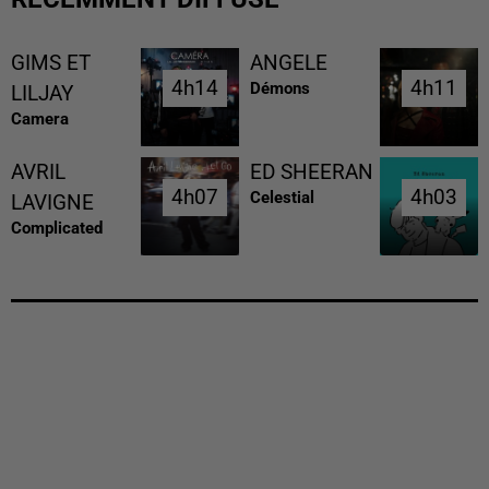
GIMS ET
ANGELE
4h14
4h14
4h11
4h11
Démons
LILJAY
Camera
AVRIL
ED SHEERAN
4h07
4h07
4h03
4h03
Celestial
LAVIGNE
Complicated