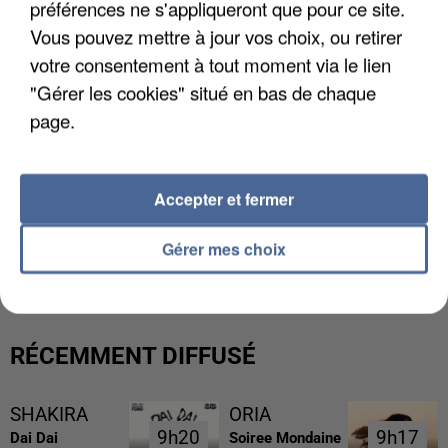
préférences ne s'appliqueront que pour ce site.
Vous pouvez mettre à jour vos choix, ou retirer
votre consentement à tout moment via le lien
"Gérer les cookies" situé en bas de chaque
page.
Accepter et fermer
LES DONNÉES DE 300 000 CLIENTS DÉROBÉES À
Gérer mes choix
INTERMARCHÉ APRÈS UNE...
RÉCEMMENT DIFFUSÉ
SHAKIRA
ORIA
9h20
9h20
9h17
9h17
Dai Dai
Soiree Mondaine