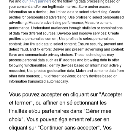
We and
our (447) partners
do the following data processing based on
your consent and/or our legitimate interest: Store and/or access
information on a device; Use limited data to select advertising; Create
profiles for personalised advertising; Use profiles to select personalised
advertising; Measure advertising performance; Measure content
performance; Understand audiences through statistics or combinations
of data from different sources; Develop and improve services; Create
profiles to personalise content; Use profiles to select personalised
content; Use limited data to select content; Ensure security, prevent and
detect fraud, and fix errors; Deliver and present advertising and content;
Save and communicate privacy choices. These technologies may
process personal data such as IP address and browsing data to offer
following functionalities: Identify devices based on information actively
requested; Use precise geolocation data; Match and combine data from
other data sources; Link different devices; Identify devices based on
information transmitted automatically.
UNE TOURISTE DE L’OISE EMPORTÉE PAR UNE
COULÉE DE BOUE EN HAUTE-SAVOIE
Vous pouvez accepter en cliquant sur "Accepter
et fermer", ou affiner en sélectionnant les
finalités et/ou partenaires dans "Gérer mes
choix". Vous pouvez également refuser en
cliquant sur "Continuer sans accepter". Vos