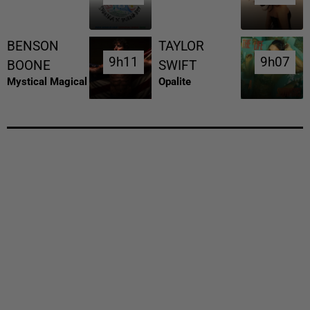
BENSON
TAYLOR
9h11
9h11
9h07
9h07
BOONE
SWIFT
Mystical Magical
Opalite