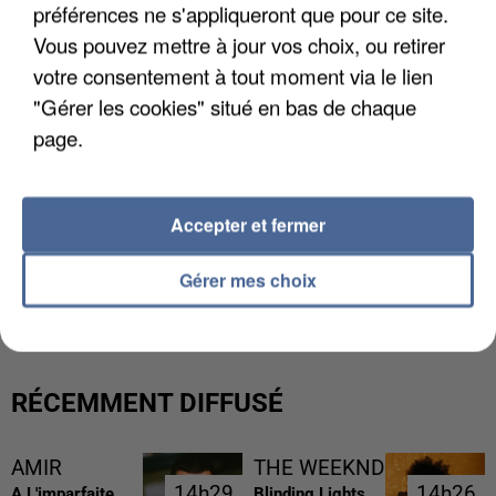
préférences ne s'appliqueront que pour ce site.
Vous pouvez mettre à jour vos choix, ou retirer
votre consentement à tout moment via le lien
"Gérer les cookies" situé en bas de chaque
page.
Accepter et fermer
UNE TOURISTE DE L’OISE EMPORTÉE PAR UNE
Gérer mes choix
COULÉE DE BOUE EN HAUTE-SAVOIE
RÉCEMMENT DIFFUSÉ
AMIR
THE WEEKND
14h29
14h29
14h26
14h26
A L'imparfaite
Blinding Lights