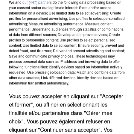
We and
our (447) partners
do the following data processing based on
your consent and/or our legitimate interest: Store and/or access
information on a device; Use limited data to select advertising; Create
profiles for personalised advertising; Use profiles to select personalised
advertising; Measure advertising performance; Measure content
performance; Understand audiences through statistics or combinations
of data from different sources; Develop and improve services; Create
profiles to personalise content; Use profiles to select personalised
content; Use limited data to select content; Ensure security, prevent and
detect fraud, and fix errors; Deliver and present advertising and content;
Save and communicate privacy choices. These technologies may
process personal data such as IP address and browsing data to offer
following functionalities: Identify devices based on information actively
requested; Use precise geolocation data; Match and combine data from
other data sources; Link different devices; Identify devices based on
information transmitted automatically.
UN SECOND CADRE DE LA DZ MAFIA
Vous pouvez accepter en cliquant sur "Accepter
INTERPELLÉ EN ALGÉRIE
et fermer", ou affiner en sélectionnant les
finalités et/ou partenaires dans "Gérer mes
choix". Vous pouvez également refuser en
cliquant sur "Continuer sans accepter". Vos