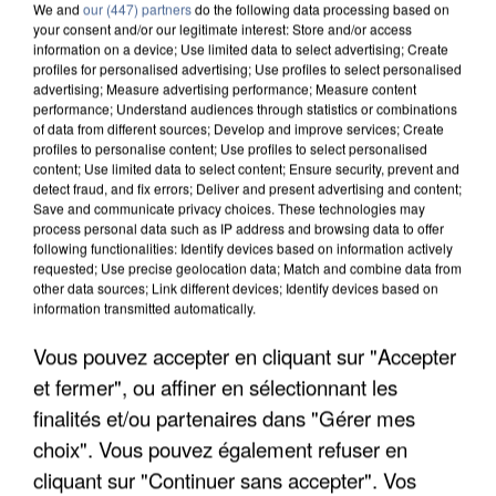
We and
our (447) partners
do the following data processing based on
your consent and/or our legitimate interest: Store and/or access
information on a device; Use limited data to select advertising; Create
profiles for personalised advertising; Use profiles to select personalised
advertising; Measure advertising performance; Measure content
performance; Understand audiences through statistics or combinations
of data from different sources; Develop and improve services; Create
profiles to personalise content; Use profiles to select personalised
content; Use limited data to select content; Ensure security, prevent and
detect fraud, and fix errors; Deliver and present advertising and content;
Save and communicate privacy choices. These technologies may
process personal data such as IP address and browsing data to offer
following functionalities: Identify devices based on information actively
requested; Use precise geolocation data; Match and combine data from
other data sources; Link different devices; Identify devices based on
information transmitted automatically.
APRÈS TOUTES CES CANICULES, LES REFUGES
DE FAUNE SAUVAGE SONT...
Vous pouvez accepter en cliquant sur "Accepter
et fermer", ou affiner en sélectionnant les
finalités et/ou partenaires dans "Gérer mes
choix". Vous pouvez également refuser en
cliquant sur "Continuer sans accepter". Vos