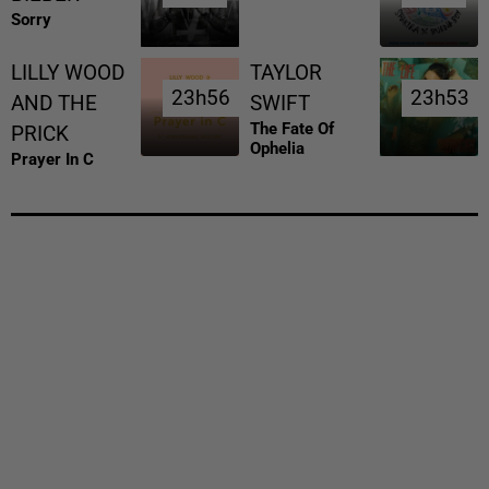
Sorry
LILLY WOOD
TAYLOR
23h56
23h56
23h53
23h53
AND THE
SWIFT
The Fate Of
PRICK
Ophelia
Prayer In C