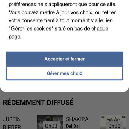
préférences ne s'appliqueront que pour ce site.
Vous pouvez mettre à jour vos choix, ou retirer
votre consentement à tout moment via le lien
"Gérer les cookies" situé en bas de chaque
page.
Accepter et fermer
L’UN DES FONDATEURS SUPPOSÉS DE LA DZ
MAFIA INTERPELLÉ EN ALGÉRIE
Gérer mes choix
RÉCEMMENT DIFFUSÉ
JUSTIN
SHAKIRA
0h03
0h03
0h00
0h00
Dai Dai
BIEBER