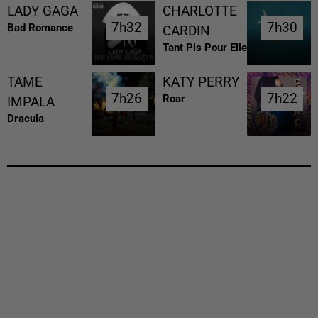
LADY GAGA
CHARLOTTE
7h32
7h32
7h30
7h30
Bad Romance
CARDIN
Tant Pis Pour Elle
TAME
KATY PERRY
7h26
7h26
7h22
7h22
Roar
IMPALA
Dracula