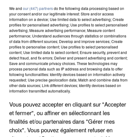
We and
our (447) partners
do the following data processing based on
your consent and/or our legitimate interest: Store and/or access
information on a device; Use limited data to select advertising; Create
profiles for personalised advertising; Use profiles to select personalised
advertising; Measure advertising performance; Measure content
performance; Understand audiences through statistics or combinations
of data from different sources; Develop and improve services; Create
profiles to personalise content; Use profiles to select personalised
content; Use limited data to select content; Ensure security, prevent and
detect fraud, and fix errors; Deliver and present advertising and content;
Save and communicate privacy choices. These technologies may
process personal data such as IP address and browsing data to offer
following functionalities: Identify devices based on information actively
requested; Use precise geolocation data; Match and combine data from
other data sources; Link different devices; Identify devices based on
information transmitted automatically.
Vous pouvez accepter en cliquant sur "Accepter
L’UN DES FONDATEURS SUPPOSÉS DE LA DZ
MAFIA INTERPELLÉ EN ALGÉRIE
et fermer", ou affiner en sélectionnant les
finalités et/ou partenaires dans "Gérer mes
choix". Vous pouvez également refuser en