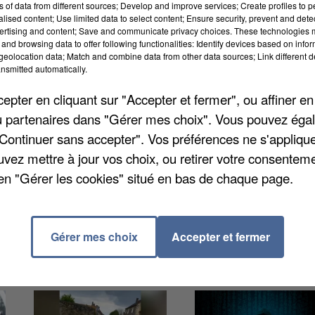
ns of data from different sources; Develop and improve services; Create profiles to 
alised content; Use limited data to select content; Ensure security, prevent and detect
ertising and content; Save and communicate privacy choices. These technologies
and browsing data to offer following functionalities: Identify devices based on infor
eolocation data; Match and combine data from other data sources; Link different de
nsmitted automatically.
pter en cliquant sur "Accepter et fermer", ou affiner en
repris en chœur devant l'inspection académique de
/ou partenaires dans "Gérer mes choix". Vous pouvez éga
. Ils demandent l'ouverture d'une 4ème classe à l'éco
"Continuer sans accepter". Vos préférences ne s'appliqu
ent qui compte 92 enfants, dont huit qui parlent
uvez mettre à jour vos choix, ou retirer votre consenteme
bras de fer n'est pas près de se terminer selon nos
en "Gérer les cookies" situé en bas de chaque page.
n'entend pas céder et les parents non plus.
Gérer mes choix
Accepter et fermer