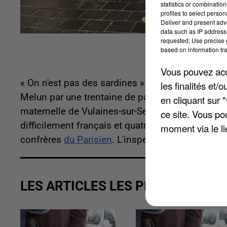
statistics or combinatio
profiles to select person
Deliver and present adv
data such as IP address 
requested; Use precise g
based on information tra
Vous pouvez acce
« On n'est pas des sardines » ! Voici le slogan 
les finalités et
Melun par une trentaine de parents d'élèves, hier
en cliquant sur 
maternelle de Vulaines-sur-Seine. Un établissem
ce site. Vous po
difficilement français et quatre handicapés. Le 
moment via le li
confrères
du Parisien
. L'inspection académique 
LES ARTICLES LES PLUS VUS