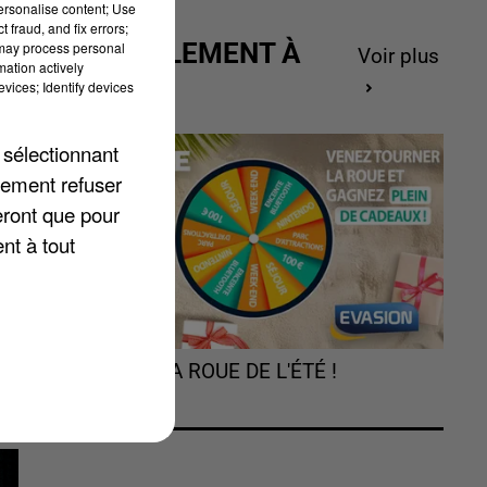
personalise content; Use
 fraud, and fix errors;
ACTUELLEMENT À
 may process personal
Voir plus
mation actively
GAGNER
vices; Identify devices
 sélectionnant
lement refuser
le
eront que pour
nt à tout
TOURNEZ LA ROUE DE L'ÉTÉ !