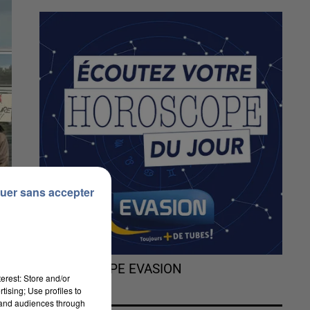
uer sans accepter
L'HOROSCOPE EVASION
erest: Store and/or
tising; Use profiles to
tand audiences through