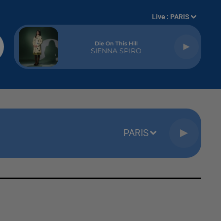
Live :
PARIS
Die On This Hill
SIENNA SPIRO
PARIS