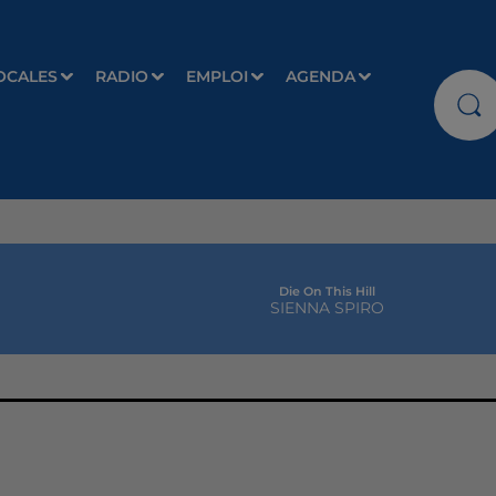
OCALES
RADIO
EMPLOI
AGENDA
Die On This Hill
SIENNA SPIRO