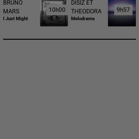
BRUNO
DISIZ ET
10h00
10h00
9h57
9h57
MARS
THEODORA
I Just Might
Melodrama