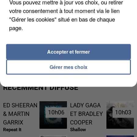
Vous pouvez mettre à jour vos choix, ou retirer
votre consentement à tout moment via le lien
"Gérer les cookies" situé en bas de chaque
page.
L’UN DES FONDATEURS SUPPOSÉS DE LA DZ
Accepter et fermer
MAFIA INTERPELLÉ EN ALGÉRIE
Gérer mes choix
RÉCEMMENT DIFFUSÉ
ED SHEERAN
LADY GAGA
10h06
10h06
10h03
10h03
& MARTIN
ET BRADLEY
GARRIX
COOPER
Repeat It
Shallow