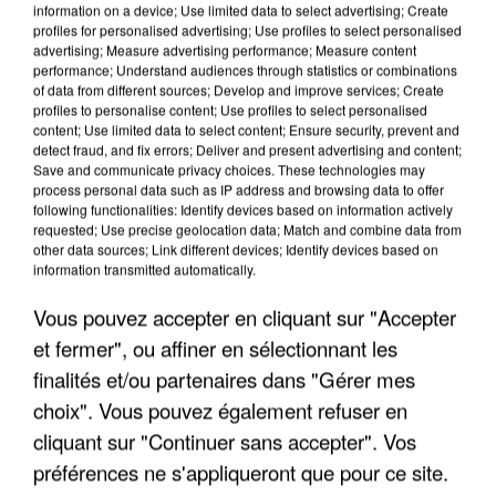
information on a device; Use limited data to select advertising; Create
profiles for personalised advertising; Use profiles to select personalised
advertising; Measure advertising performance; Measure content
performance; Understand audiences through statistics or combinations
of data from different sources; Develop and improve services; Create
profiles to personalise content; Use profiles to select personalised
content; Use limited data to select content; Ensure security, prevent and
detect fraud, and fix errors; Deliver and present advertising and content;
Save and communicate privacy choices. These technologies may
process personal data such as IP address and browsing data to offer
following functionalities: Identify devices based on information actively
requested; Use precise geolocation data; Match and combine data from
APRÈS TOUTES CES CANICULES, LES REFUGES
other data sources; Link different devices; Identify devices based on
DE FAUNE SAUVAGE SONT...
information transmitted automatically.
Vous pouvez accepter en cliquant sur "Accepter
et fermer", ou affiner en sélectionnant les
finalités et/ou partenaires dans "Gérer mes
choix". Vous pouvez également refuser en
cliquant sur "Continuer sans accepter". Vos
préférences ne s'appliqueront que pour ce site.