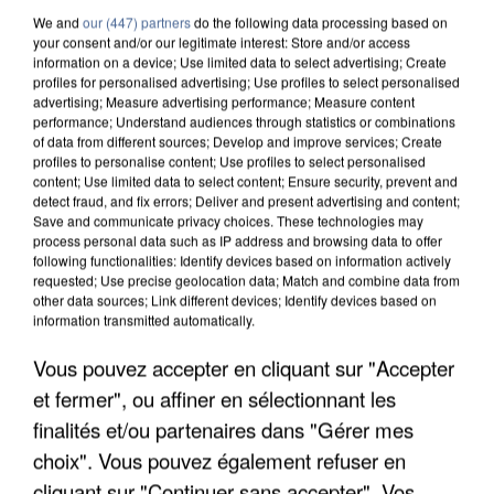
We and
our (447) partners
do the following data processing based on
your consent and/or our legitimate interest: Store and/or access
information on a device; Use limited data to select advertising; Create
profiles for personalised advertising; Use profiles to select personalised
advertising; Measure advertising performance; Measure content
performance; Understand audiences through statistics or combinations
of data from different sources; Develop and improve services; Create
profiles to personalise content; Use profiles to select personalised
content; Use limited data to select content; Ensure security, prevent and
detect fraud, and fix errors; Deliver and present advertising and content;
Save and communicate privacy choices. These technologies may
process personal data such as IP address and browsing data to offer
following functionalities: Identify devices based on information actively
requested; Use precise geolocation data; Match and combine data from
other data sources; Link different devices; Identify devices based on
information transmitted automatically.
APRÈS TOUTES CES CANICULES, LES REFUGES
Vous pouvez accepter en cliquant sur "Accepter
DE FAUNE SAUVAGE SONT...
et fermer", ou affiner en sélectionnant les
finalités et/ou partenaires dans "Gérer mes
choix". Vous pouvez également refuser en
cliquant sur "Continuer sans accepter". Vos