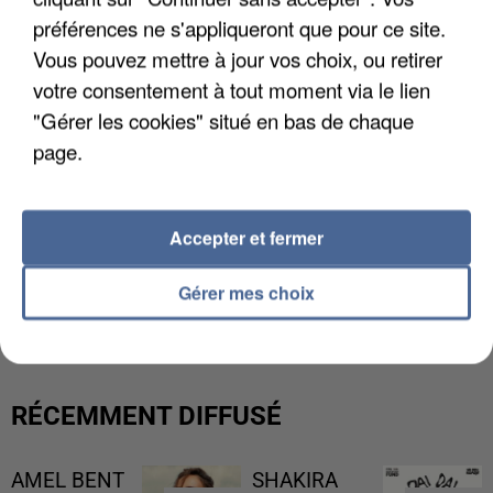
préférences ne s'appliqueront que pour ce site.
Vous pouvez mettre à jour vos choix, ou retirer
votre consentement à tout moment via le lien
"Gérer les cookies" situé en bas de chaque
page.
Accepter et fermer
L’UN DES FONDATEURS SUPPOSÉS DE LA DZ
Gérer mes choix
MAFIA INTERPELLÉ EN ALGÉRIE
RÉCEMMENT DIFFUSÉ
AMEL BENT
SHAKIRA