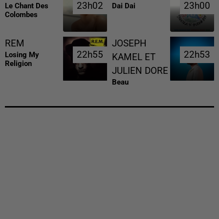
23h02
23h02
23h00
23h00
Le Chant Des
Dai Dai
Colombes
REM
JOSEPH
22h55
22h55
22h53
22h53
Losing My
KAMEL ET
Religion
JULIEN DORE
Beau