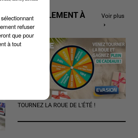
ACTUELLEMENT À
Voir plus
 sélectionnant
GAGNER
e
lement refuser
eront que pour
nt à tout
TOURNEZ LA ROUE DE L'ÉTÉ !