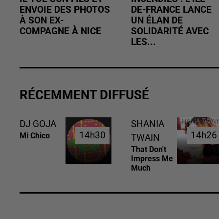
ENVOIE DES PHOTOS
DE-FRANCE LANCE
À SON EX-
UN ÉLAN DE
COMPAGNE À NICE
SOLIDARITÉ AVEC
LES...
RÉCEMMENT DIFFUSÉ
DJ GOJA
SHANIA
14h30
14h30
14h26
14h26
Mi Chico
TWAIN
That Don't
Impress Me
Much