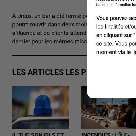
based on information tra
À Dreux, un bar a été fermé pour non-respect des
Vous pouvez acce
pourra rouvrir dans deux mois. La police a effect
les finalités et
affluence et de clients attendant leur commande 
en cliquant sur 
dernier pour les mêmes raisons.
ce site. Vous po
moment via le li
LES ARTICLES LES PLUS VUS
IL TUE SON FILS ET
INCENDIES : L’ÎLE-