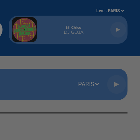
Live :
PARIS
Mi Chico
DJ GOJA
PARIS