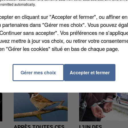
nsmitted automatically.
 règles de distanciation sociale. L'établissement
pter en cliquant sur "Accepter et fermer", ou affiner en
ué un contrôle le 1er juin dernier constatant une fort
/ou partenaires dans "Gérer mes choix". Vous pouvez éga
au bar. Le bar avait déjà reçu un avertissement l'an
"Continuer sans accepter". Vos préférences ne s'appliqu
uvez mettre à jour vos choix, ou retirer votre consenteme
en "Gérer les cookies" situé en bas de chaque page.
Gérer mes choix
Accepter et fermer
APRÈS TOUTES CES
L’UN DES