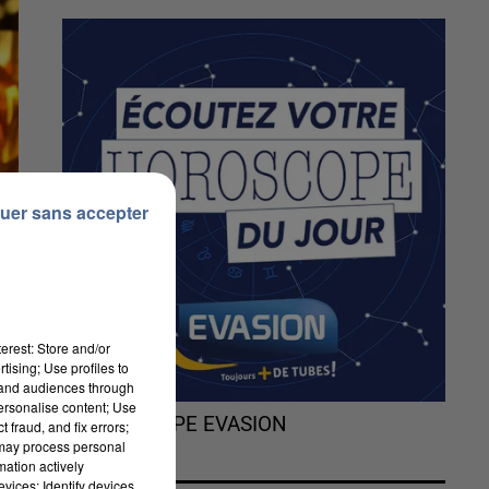
uer sans accepter
erest: Store and/or
tising; Use profiles to
tand audiences through
personalise content; Use
L'HOROSCOPE EVASION
 fraud, and fix errors;
 may process personal
mation actively
vices; Identify devices