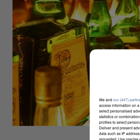
We and
our (447) partn
access information on a 
select personalised ad
statistics or combinatio
profiles to select person
Deliver and present adv
data such as IP address 
requested; Use precise g