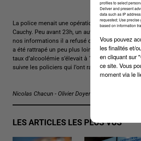
profiles to select person
Deliver and present adv
data such as IP address 
requested; Use precise g
La police menait une opération de contrôles ro
based on information tra
Cauchy. Peu avant 23h, un automobiliste de 35 a
Vous pouvez acce
nos informations il a refusé d’obtempérer aux pol
les finalités et
a été rattrapé un peu plus loin. L'occasion de c
en cliquant sur 
taux d’alcoolémie s’élevait à 1,3 gramme par litr
ce site. Vous po
suivre les policiers qui l’ont ramené au commiss
moment via le li
Nicolas Chacun - Olivier Doyen
LES ARTICLES LES PLUS VUS