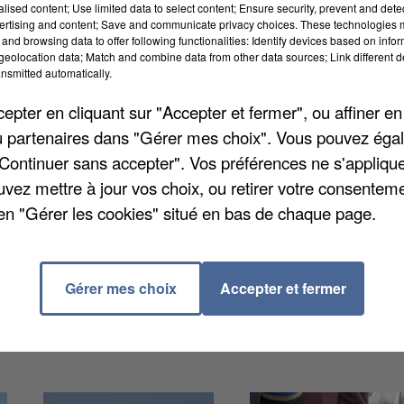
alised content; Use limited data to select content; Ensure security, prevent and detect
ertising and content; Save and communicate privacy choices. These technologies
and browsing data to offer following functionalities: Identify devices based on infor
eolocation data; Match and combine data from other data sources; Link different de
utiers dimanche 18 mai 2025 au niveau du square
nsmitted automatically.
ns s’est approché du point de contrôle, mais selon
pter en cliquant sur "Accepter et fermer", ou affiner en
iciers qui lui faisaient signe de s’arrêter. Le chauffa
/ou partenaires dans "Gérer mes choix". Vous pouvez éga
omprendre pourquoi il voulait échapper au contrôle : s
"Continuer sans accepter". Vos préférences ne s'appliqu
e de sang. Il a du immobiliser son véhicule sur place 
uvez mettre à jour vos choix, ou retirer votre consenteme
ariat.
en "Gérer les cookies" situé en bas de chaque page.
Gérer mes choix
Accepter et fermer