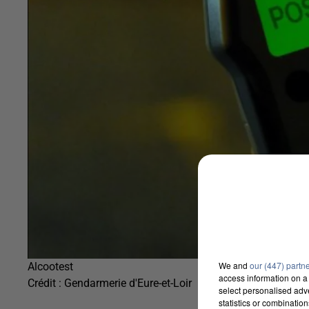
We and
our (447) partn
Alcootest
access information on a 
Crédit :
Gendarmerie d'Eure-et-Loir
select personalised ad
statistics or combinatio