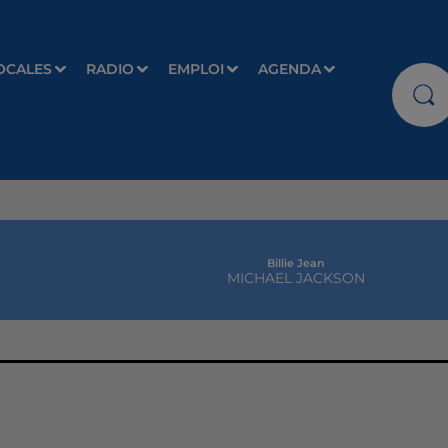
OCALES
RADIO
EMPLOI
AGENDA
Billie Jean
MICHAEL JACKSON