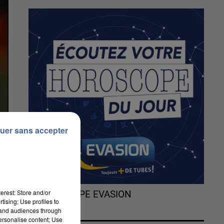
uer sans accepter
erest: Store and/or
L'HOROSCOPE EVASION
tising; Use profiles to
tand audiences through
personalise content; Use