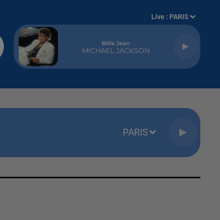
Live :
PARIS
Billie Jean
MICHAEL JACKSON
PARIS