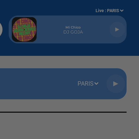
Live :
PARIS
Mi Chico
DJ GOJA
PARIS