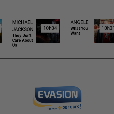
MICHAEL
ANGELE
10h34
10h34
10h3
10h3
What You
JACKSON
Want
They Don't
Care About
Us