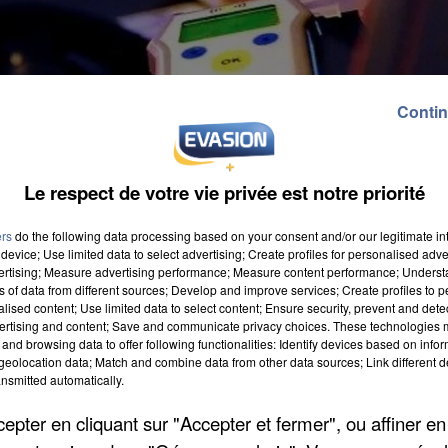
Contin
Le respect de votre vie privée est notre priorité
ers
do the following data processing based on your consent and/or our legitimate int
device; Use limited data to select advertising; Create profiles for personalised adver
vertising; Measure advertising performance; Measure content performance; Unders
ns of data from different sources; Develop and improve services; Create profiles to 
alised content; Use limited data to select content; Ensure security, prevent and detect
ertising and content; Save and communicate privacy choices. These technologies
and browsing data to offer following functionalities: Identify devices based on infor
eolocation data; Match and combine data from other data sources; Link different de
alcool dans le sang, hier vers 16 heures, allée des
nsmitted automatically.
lé. Son permis de conduire lui a été immédiatement
pter en cliquant sur "Accepter et fermer", ou affiner en
ires seront prononcées dans les prochains jours.