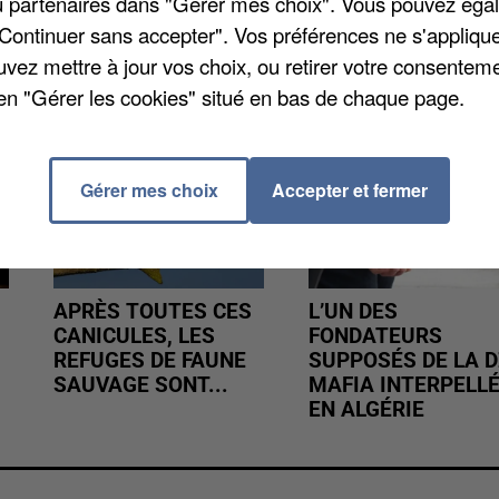
/ou partenaires dans "Gérer mes choix". Vous pouvez éga
"Continuer sans accepter". Vos préférences ne s'appliqu
uvez mettre à jour vos choix, ou retirer votre consenteme
en "Gérer les cookies" situé en bas de chaque page.
Gérer mes choix
Accepter et fermer
APRÈS TOUTES CES
L’UN DES
CANICULES, LES
FONDATEURS
REFUGES DE FAUNE
SUPPOSÉS DE LA D
SAUVAGE SONT...
MAFIA INTERPELL
EN ALGÉRIE