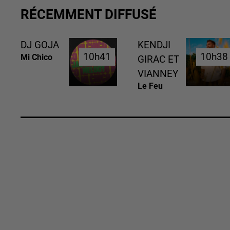
RÉCEMMENT DIFFUSÉ
DJ GOJA
KENDJI
10h41
10h41
10h38
10h38
Mi Chico
GIRAC ET
VIANNEY
Le Feu