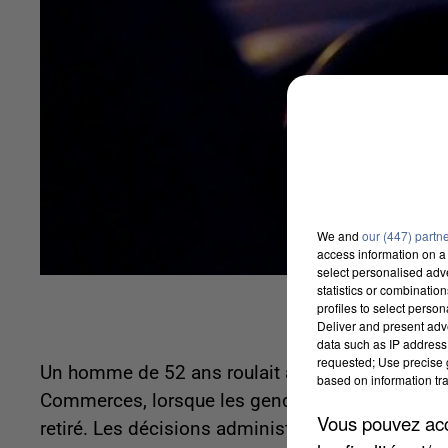
We and
our (447) partn
access information on a 
select personalised ad
statistics or combinatio
profiles to select person
Deliver and present adv
data such as IP address 
requested; Use precise g
Un homme de 52 ans roulait avec 1,26 grammes d'
based on information tra
Commerces, lorsque les gendarmes l'ont contrô
Vous pouvez acce
retiré. Les décisions administratives et judicia