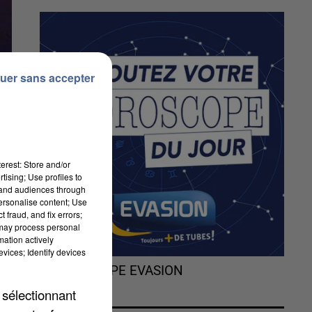
uer sans accepter
erest: Store and/or
tising; Use profiles to
tand audiences through
personalise content; Use
 fraud, and fix errors;
 may process personal
mation actively
vices; Identify devices
L'HOROSCOPE EVASION
 sélectionnant