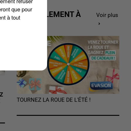
lement refuser
eront que pour
ACTUELLEMENT À
Voir plus
nt à tout
GAGNER
Z
TOURNEZ LA ROUE DE L'ÉTÉ !
É