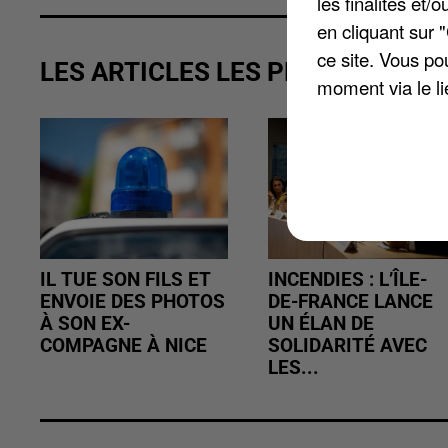
les finalités et
en cliquant sur 
ce site. Vous po
LES ARTICLES LES PLUS VUS
moment via le li
IL TUE SON FILS ET
INCENDIES : L’ÎLE-
ENVOIE DES PHOTOS
DE-FRANCE LANCE
À SON EX-
UN ÉLAN DE
COMPAGNE À NICE
SOLIDARITÉ AVEC
LES...