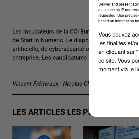
Deliver and present adv
data such as IP address 
requested; Use precise g
based on information tra
Les incubateurs de la CCI Eure-et-Loir et du Créd
Vous pouvez acce
de Start In Numeric. Le dispositif vise à aider le
les finalités et
artificielle, de cybersécurité ou encore de bloc
en cliquant sur 
entreprise. Les candidatures sont à déposer jus
ce site. Vous po
moment via le li
Vincent Frémeaux - Nicolas Chacun
LES ARTICLES LES PLUS VUS