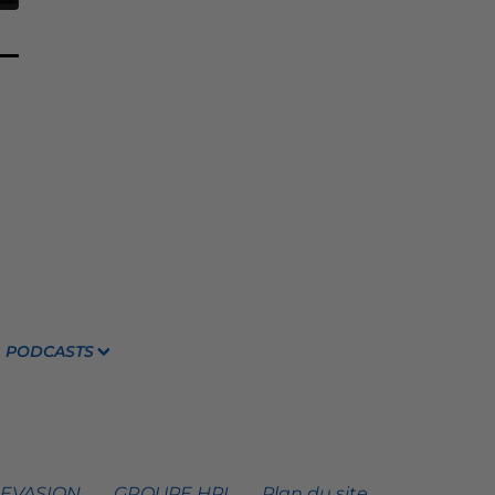
PODCASTS
 EVASION
GROUPE HPI
Plan du site