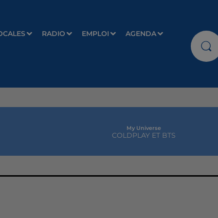
OCALES
RADIO
EMPLOI
AGENDA
My Universe
COLDPLAY ET BTS