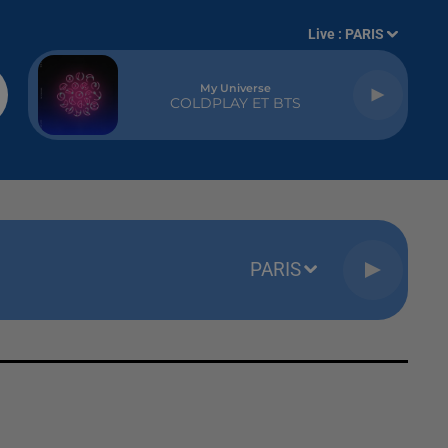
Live :
PARIS
My Universe
COLDPLAY ET BTS
PARIS