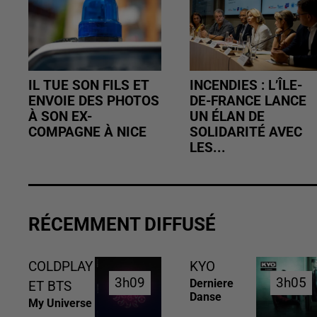
IL TUE SON FILS ET
INCENDIES : L’ÎLE-
ENVOIE DES PHOTOS
DE-FRANCE LANCE
À SON EX-
UN ÉLAN DE
COMPAGNE À NICE
SOLIDARITÉ AVEC
LES...
RÉCEMMENT DIFFUSÉ
COLDPLAY
KYO
3h09
3h09
3h05
3h05
Derniere
ET BTS
Danse
My Universe