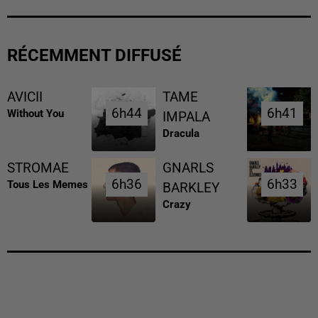
RÉCEMMENT DIFFUSÉ
AVICII
TAME
6h44
6h44
6h41
6h41
Without You
IMPALA
Dracula
STROMAE
GNARLS
6h36
6h36
6h33
6h33
Tous Les Memes
BARKLEY
Crazy