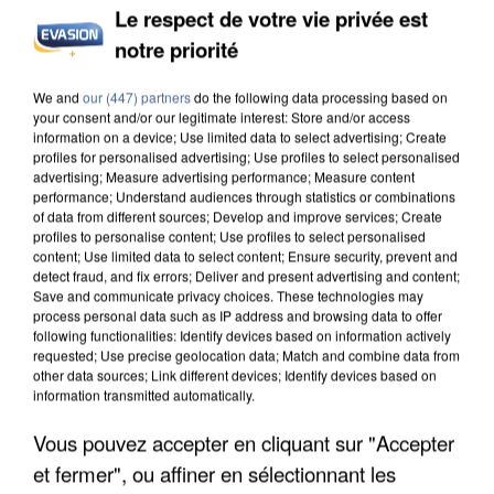
Le respect de votre vie privée est
notre priorité
L’UN DES FONDATEURS SUPPOSÉS DE LA DZ
We and
our (447) partners
do the following data processing based on
MAFIA INTERPELLÉ EN ALGÉRIE
your consent and/or our legitimate interest: Store and/or access
information on a device; Use limited data to select advertising; Create
profiles for personalised advertising; Use profiles to select personalised
advertising; Measure advertising performance; Measure content
performance; Understand audiences through statistics or combinations
of data from different sources; Develop and improve services; Create
profiles to personalise content; Use profiles to select personalised
content; Use limited data to select content; Ensure security, prevent and
detect fraud, and fix errors; Deliver and present advertising and content;
Save and communicate privacy choices. These technologies may
process personal data such as IP address and browsing data to offer
following functionalities: Identify devices based on information actively
requested; Use precise geolocation data; Match and combine data from
other data sources; Link different devices; Identify devices based on
information transmitted automatically.
Vous pouvez accepter en cliquant sur "Accepter
et fermer", ou affiner en sélectionnant les