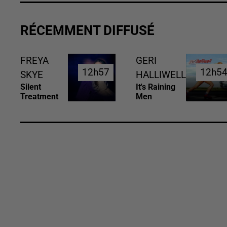
RÉCEMMENT DIFFUSÉ
FREYA
GERI
12h57
12h57
12h5
12h5
SKYE
HALLIWELL
Silent
It's Raining
Treatment
Men