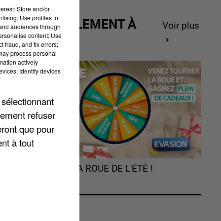
erest: Store and/or
tising; Use profiles to
ACTUELLEMENT À
Voir plus
tand audiences through
GAGNER
personalise content; Use
 fraud, and fix errors;
 may process personal
mation actively
vices; Identify devices
 sélectionnant
lement refuser
eront que pour
nt à tout
TOURNEZ LA ROUE DE L'ÉTÉ !
 à