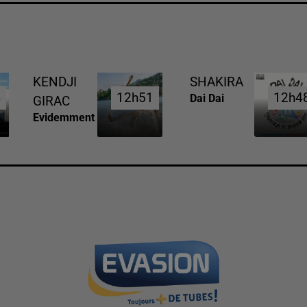
KENDJI
SHAKIRA
4
4
12h51
12h51
12h4
12h4
Dai Dai
GIRAC
Evidemment