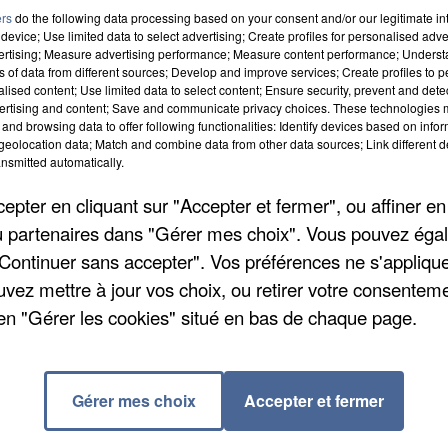
ers
do the following data processing based on your consent and/or our legitimate int
device; Use limited data to select advertising; Create profiles for personalised adver
vertising; Measure advertising performance; Measure content performance; Unders
ns of data from different sources; Develop and improve services; Create profiles to 
alised content; Use limited data to select content; Ensure security, prevent and detect
ertising and content; Save and communicate privacy choices. These technologies
and browsing data to offer following functionalities: Identify devices based on infor
eolocation data; Match and combine data from other data sources; Link different de
nsmitted automatically.
pter en cliquant sur "Accepter et fermer", ou affiner en
/ou partenaires dans "Gérer mes choix". Vous pouvez éga
"Continuer sans accepter". Vos préférences ne s'appliqu
uvez mettre à jour vos choix, ou retirer votre consenteme
ille des nouveaux animaux domestiques, les « NAC ». Le
en "Gérer les cookies" situé en bas de chaque page.
é retrouvé dans le quartier de la Champagne. Il a été
re de Saint-Germain-sur-Morin a quant à lui demandé
à la mairie. Le serpent est long d'une quarantaine de
Gérer mes choix
Accepter et fermer