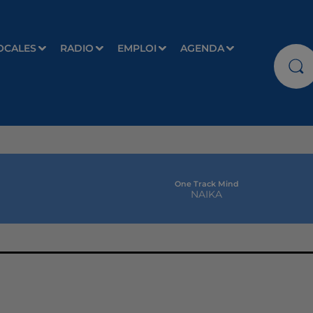
OCALES
RADIO
EMPLOI
AGENDA
One Track Mind
NAIKA