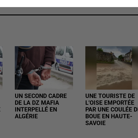
UN SECOND CADRE
UNE TOURISTE DE
DE LA DZ MAFIA
L’OISE EMPORTÉE
Z
INTERPELLÉ EN
PAR UNE COULÉE D
ALGÉRIE
BOUE EN HAUTE-
SAVOIE