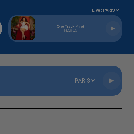
Live :
PARIS
One Track Mind
NAIKA
PARIS