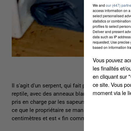
We and
our (447) partn
access information on a 
select personalised ad
statistics or combinatio
profiles to select person
Deliver and present adv
data such as IP address 
requested; Use precise g
based on information tra
Vous pouvez acce
les finalités et
en cliquant sur 
ce site. Vous po
Il s'agit d'un serpent, qui fait partie de la fam
moment via le li
reptile, avec des anneaux blancs et oranges, a ét
pris en charge par les sapeurs-pompiers. Le mai
ce que le propriétaire se manifeste au plus vite 
centimètres et est « fin comme un annulaire ».