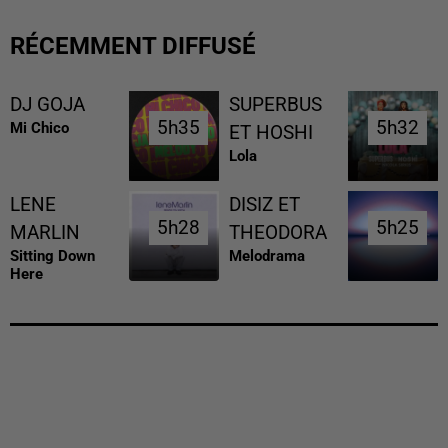
RÉCEMMENT DIFFUSÉ
DJ GOJA
SUPERBUS
5h35
5h35
5h32
5h32
Mi Chico
ET HOSHI
Lola
LENE
DISIZ ET
5h28
5h28
5h25
5h25
MARLIN
THEODORA
Sitting Down
Melodrama
Here