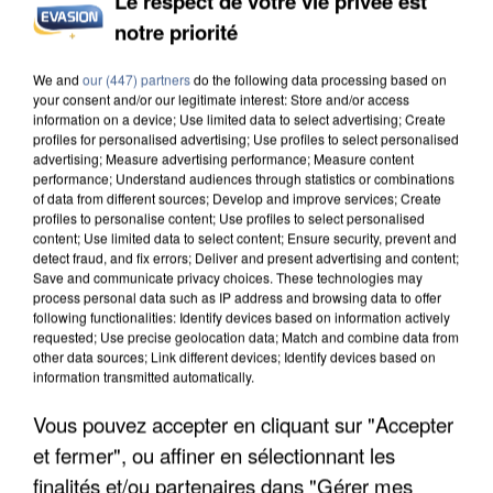
Le respect de votre vie privée est
notre priorité
L’UN DES FONDATEURS SUPPOSÉS DE LA DZ
MAFIA INTERPELLÉ EN ALGÉRIE
We and
our (447) partners
do the following data processing based on
your consent and/or our legitimate interest: Store and/or access
information on a device; Use limited data to select advertising; Create
profiles for personalised advertising; Use profiles to select personalised
advertising; Measure advertising performance; Measure content
performance; Understand audiences through statistics or combinations
of data from different sources; Develop and improve services; Create
profiles to personalise content; Use profiles to select personalised
content; Use limited data to select content; Ensure security, prevent and
detect fraud, and fix errors; Deliver and present advertising and content;
Save and communicate privacy choices. These technologies may
process personal data such as IP address and browsing data to offer
following functionalities: Identify devices based on information actively
requested; Use precise geolocation data; Match and combine data from
other data sources; Link different devices; Identify devices based on
information transmitted automatically.
Vous pouvez accepter en cliquant sur "Accepter
et fermer", ou affiner en sélectionnant les
UN SECOND CADRE DE LA DZ MAFIA
finalités et/ou partenaires dans "Gérer mes