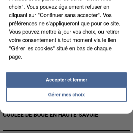
INTERPELLÉ EN ALGÉRIE
choix". Vous pouvez également refuser en
cliquant sur "Continuer sans accepter". Vos
préférences ne s'appliqueront que pour ce site.
Vous pouvez mettre à jour vos choix, ou retirer
votre consentement à tout moment via le lien
"Gérer les cookies" situé en bas de chaque
page.
Accepter et fermer
Gérer mes choix
UNE TOURISTE DE L’OISE EMPORTÉE PAR UNE
COULÉE DE BOUE EN HAUTE-SAVOIE