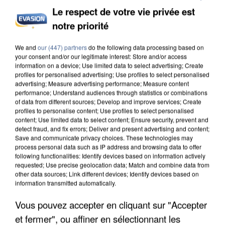
Le respect de votre vie privée est
notre priorité
INCENDIES : L’ÎLE-DE-FRANCE LANCE UN ÉLAN
We and
our (447) partners
do the following data processing based on
DE SOLIDARITÉ AVEC LES...
your consent and/or our legitimate interest: Store and/or access
information on a device; Use limited data to select advertising; Create
profiles for personalised advertising; Use profiles to select personalised
advertising; Measure advertising performance; Measure content
performance; Understand audiences through statistics or combinations
of data from different sources; Develop and improve services; Create
profiles to personalise content; Use profiles to select personalised
content; Use limited data to select content; Ensure security, prevent and
detect fraud, and fix errors; Deliver and present advertising and content;
Save and communicate privacy choices. These technologies may
process personal data such as IP address and browsing data to offer
following functionalities: Identify devices based on information actively
requested; Use precise geolocation data; Match and combine data from
other data sources; Link different devices; Identify devices based on
information transmitted automatically.
Vous pouvez accepter en cliquant sur "Accepter
et fermer", ou affiner en sélectionnant les