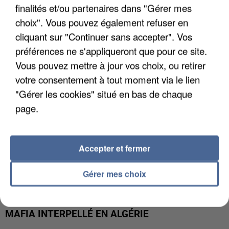
APRÈS TOUTES CES CANICULES, LES REFUGES
finalités et/ou partenaires dans "Gérer mes
DE FAUNE SAUVAGE SONT...
choix". Vous pouvez également refuser en
cliquant sur "Continuer sans accepter". Vos
préférences ne s'appliqueront que pour ce site.
Vous pouvez mettre à jour vos choix, ou retirer
votre consentement à tout moment via le lien
"Gérer les cookies" situé en bas de chaque
page.
Accepter et fermer
Gérer mes choix
L’UN DES FONDATEURS SUPPOSÉS DE LA DZ
MAFIA INTERPELLÉ EN ALGÉRIE