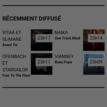
RÉCEMMENT DIFFUSÉ
VITAA ET
NAIKA
23h17
23h17
23h14
23h14
One Track Mind
SLIMANE
Avant Toi
OFENBACH
VIANNEY
23h11
23h11
23h09
23h09
Beau Papa
ET
STARSAILOR
Four To The Floor