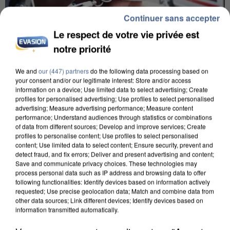
Continuer sans accepter
Le respect de votre vie privée est
notre priorité
We and
our (447) partners
do the following data processing based on
your consent and/or our legitimate interest: Store and/or access
UN SECOND CADRE DE LA DZ MAFIA
information on a device; Use limited data to select advertising; Create
profiles for personalised advertising; Use profiles to select personalised
INTERPELLÉ EN ALGÉRIE
advertising; Measure advertising performance; Measure content
performance; Understand audiences through statistics or combinations
of data from different sources; Develop and improve services; Create
profiles to personalise content; Use profiles to select personalised
content; Use limited data to select content; Ensure security, prevent and
detect fraud, and fix errors; Deliver and present advertising and content;
Save and communicate privacy choices. These technologies may
process personal data such as IP address and browsing data to offer
following functionalities: Identify devices based on information actively
requested; Use precise geolocation data; Match and combine data from
other data sources; Link different devices; Identify devices based on
information transmitted automatically.