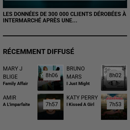
LES DONNÉES DE 300 000 CLIENTS DÉROBÉES À
INTERMARCHÉ APRÈS UNE...
RÉCEMMENT DIFFUSÉ
MARY J
BRUNO
8h06
8h06
8h02
8h02
BLIGE
MARS
Family Affair
I Just Might
AMIR
KATY PERRY
7h57
7h57
7h53
7h53
A L'imparfaite
I Kissed A Girl