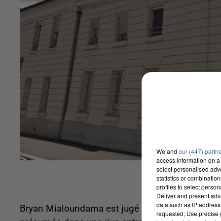
We and
our (447) partn
access information on a 
select personalised ad
statistics or combinatio
profiles to select person
Deliver and present adv
data such as IP address 
Bryan Mialoundama est jugé ce jeudi 21 novem
requested; Use precise g