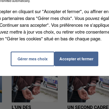
 faits remontent au 26 octobre dernier. Ils avaient
nsmitted automatically.
d'un règlement de comptes entre habitants des
pter en cliquant sur "Accepter et fermer", ou affiner en
nes dont 12 mineurs avaient été interpellées et trois
/ou partenaires dans "Gérer mes choix". Vous pouvez éga
identifié plusieurs agresseurs, notamment Bryan
"Continuer sans accepter". Vos préférences ne s'appliqu
 rôle d'un éducateur dans le film « Hors Normes »,
uvez mettre à jour vos choix, ou retirer votre consenteme
en "Gérer les cookies" situé en bas de chaque page.
Gérer mes choix
Accepter et fermer
L’UN DES
UN SECOND CADRE