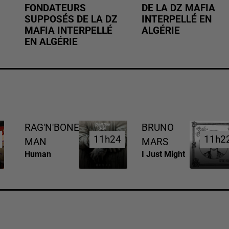
FONDATEURS
DE LA DZ MAFIA
SUPPOSÉS DE LA DZ
INTERPELLÉ EN
MAFIA INTERPELLÉ
ALGÉRIE
EN ALGÉRIE
RAG'N'BONE
BRUNO
11h24
11h24
11h2
11h2
MAN
MARS
Human
I Just Might