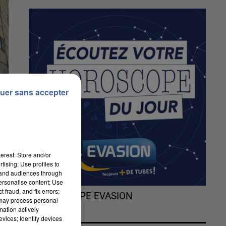
uer sans accepter
erest: Store and/or
tising; Use profiles to
tand audiences through
personalise content; Use
 fraud, and fix errors;
L'HOROSCOPE EVASION
 may process personal
mation actively
vices; Identify devices