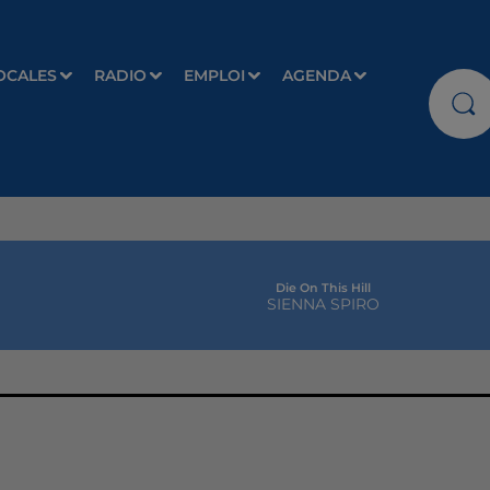
OCALES
RADIO
EMPLOI
AGENDA
Die On This Hill
SIENNA SPIRO