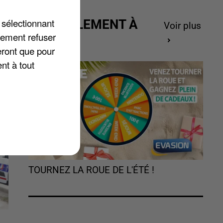
 sélectionnant
ACTUELLEMENT À
Voir plus
lement refuser
GAGNER
eront que pour
nt à tout
TOURNEZ LA ROUE DE L'ÉTÉ !