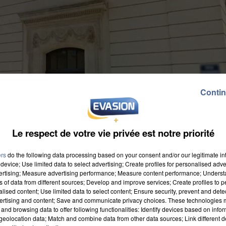
Contin
Le respect de votre vie privée est notre priorité
ers
do the following data processing based on your consent and/or our legitimate int
device; Use limited data to select advertising; Create profiles for personalised adver
vertising; Measure advertising performance; Measure content performance; Unders
ns of data from different sources; Develop and improve services; Create profiles to 
alised content; Use limited data to select content; Ensure security, prevent and detect
ertising and content; Save and communicate privacy choices. These technologies
and browsing data to offer following functionalities: Identify devices based on infor
bre en comparution immédiate pour son implication
eolocation data; Match and combine data from other data sources; Link different de