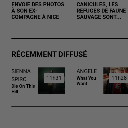
ENVOIE DES PHOTOS
CANICULES, LES
À SON EX-
REFUGES DE FAUNE
COMPAGNE À NICE
SAUVAGE SONT...
RÉCEMMENT DIFFUSÉ
SIENNA
ANGELE
11h31
11h31
11h28
11h28
What You
SPIRO
Want
Die On This
Hill