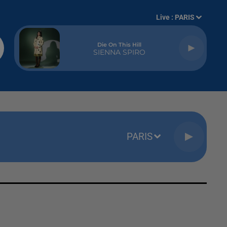
Live :
PARIS
Die On This Hill
SIENNA SPIRO
PARIS