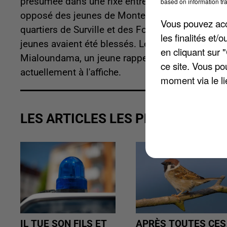
présumée dans une rixe entre bandes rivales. Les
based on information tra
opposé des jeunes de Montereau et d'Avon lors 
Vous pouvez acce
quartiers de Surville et des Fougères. 19 person
les finalités et
jeunes avaient été blessés. Les enquêteurs ont 
en cliquant sur 
Mialoundama, un jeune rappeur qui interprète le
ce site. Vous po
actuellement à l'affiche.
moment via le li
LES ARTICLES LES PLUS VUS
IL TUE SON FILS ET
APRÈS TOUTES CES