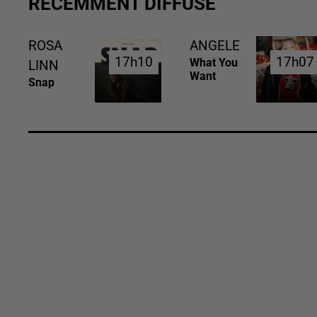
RÉCEMMENT DIFFUSÉ
ROSA
ANGELE
17h10
17h10
17h07
17h07
What You
LINN
Want
Snap