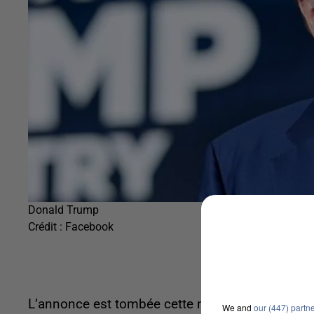
Donald Trump
Crédit :
Facebook
L’annonce est tombée cette nuit. Un accord qui d
We and
our (447) partn