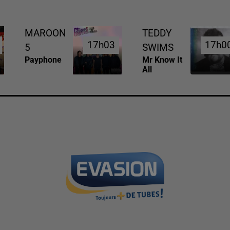
MAROON
TEDDY
17h03
17h03
17h0
17h0
5
SWIMS
Payphone
Mr Know It
All