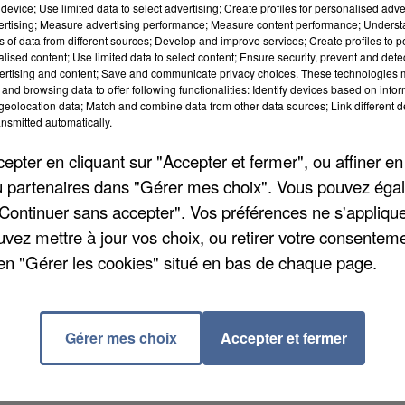
device; Use limited data to select advertising; Create profiles for personalised adver
muz. Une nouvelle qui a fait chuter le cours du pétrol
vertising; Measure advertising performance; Measure content performance; Unders
eraient également, mais l’Etat hébreu n’a pas encore
ns of data from different sources; Develop and improve services; Create profiles to 
alised content; Use limited data to select content; Ensure security, prevent and detect
est indispensable" au Liban, a réagi Emmanuel Macron
ertising and content; Save and communicate privacy choices. These technologies
and browsing data to offer following functionalities: Identify devices based on infor
eolocation data; Match and combine data from other data sources; Link different de
vre aujourd'hui en France, à Evian.Ce groupe
nsmitted automatically.
da, les États-Unis, l’Italie, le Japon et le Royaume-Un
pter en cliquant sur "Accepter et fermer", ou affiner en
Le Brésil, l'Inde, l'Egypte, le Qatar, par exemple.
/ou partenaires dans "Gérer mes choix". Vous pouvez éga
 par les altermondialistes, qui viennent manifester
"Continuer sans accepter". Vos préférences ne s'appliqu
llance, bouclé par les forces de l'ordre. Du coup, ce
uvez mettre à jour vos choix, ou retirer votre consenteme
'un rassemblement a eu lieu hier. Des affrontements
en "Gérer les cookies" situé en bas de chaque page.
ciellement à 19h. Emmanuel Macron s'entretiendra avant
Gérer mes choix
Accepter et fermer