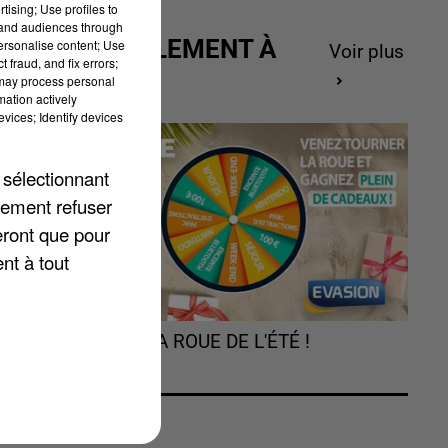
tising; Use profiles to
e.
tand audiences through
ACTUELLEMENT À
personalise content; Use
Voir plus
 fraud, and fix errors;
.
GAGNER
 may process personal
mation actively
vices; Identify devices
i.
 sélectionnant
lement refuser
eront que pour
nt à tout
TOURNEZ LA ROUE DE L'ÉTÉ !