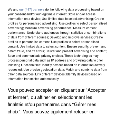
We and
our (447) partners
do the following data processing based on
your consent and/or our legitimate interest: Store and/or access
information on a device; Use limited data to select advertising; Create
profiles for personalised advertising; Use profiles to select personalised
advertising; Measure advertising performance; Measure content
performance; Understand audiences through statistics or combinations
of data from different sources; Develop and improve services; Create
profiles to personalise content; Use profiles to select personalised
content; Use limited data to select content; Ensure security, prevent and
detect fraud, and fix errors; Deliver and present advertising and content;
Save and communicate privacy choices. These technologies may
process personal data such as IP address and browsing data to offer
following functionalities: Identify devices based on information actively
requested; Use precise geolocation data; Match and combine data from
other data sources; Link different devices; Identify devices based on
information transmitted automatically.
APRÈS TOUTES CES CANICULES, LES REFUGES
Vous pouvez accepter en cliquant sur "Accepter
DE FAUNE SAUVAGE SONT...
et fermer", ou affiner en sélectionnant les
finalités et/ou partenaires dans "Gérer mes
choix". Vous pouvez également refuser en