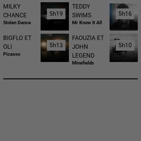
MILKY
TEDDY
5h19
5h19
5h16
5h16
CHANCE
SWIMS
Stolen Dance
Mr Know It All
BIGFLO ET
FAOUZIA ET
5h13
5h13
5h10
5h10
OLI
JOHN
Picasso
LEGEND
Minefields