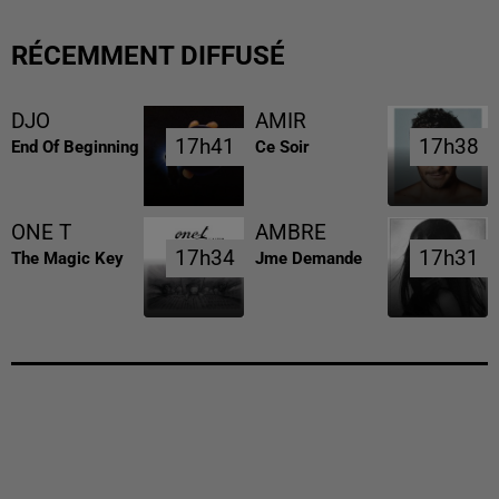
RÉCEMMENT DIFFUSÉ
DJO
AMIR
17h41
17h41
17h38
17h38
End Of Beginning
Ce Soir
ONE T
AMBRE
17h34
17h34
17h31
17h31
The Magic Key
Jme Demande