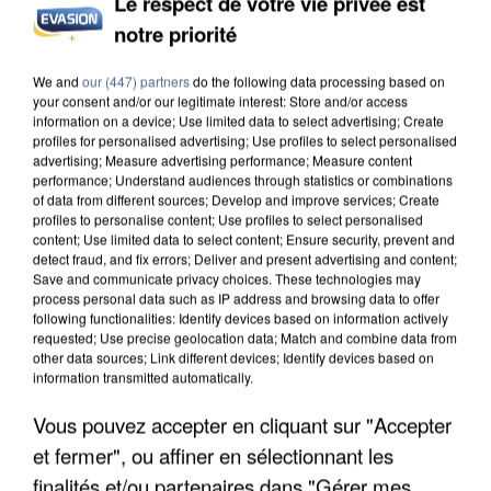
Le respect de votre vie privée est
notre priorité
L’UN DES FONDATEURS SUPPOSÉS DE LA DZ
MAFIA INTERPELLÉ EN ALGÉRIE
We and
our (447) partners
do the following data processing based on
your consent and/or our legitimate interest: Store and/or access
information on a device; Use limited data to select advertising; Create
profiles for personalised advertising; Use profiles to select personalised
advertising; Measure advertising performance; Measure content
performance; Understand audiences through statistics or combinations
of data from different sources; Develop and improve services; Create
profiles to personalise content; Use profiles to select personalised
content; Use limited data to select content; Ensure security, prevent and
detect fraud, and fix errors; Deliver and present advertising and content;
Save and communicate privacy choices. These technologies may
process personal data such as IP address and browsing data to offer
following functionalities: Identify devices based on information actively
requested; Use precise geolocation data; Match and combine data from
other data sources; Link different devices; Identify devices based on
information transmitted automatically.
Vous pouvez accepter en cliquant sur "Accepter
et fermer", ou affiner en sélectionnant les
UN SECOND CADRE DE LA DZ MAFIA
finalités et/ou partenaires dans "Gérer mes