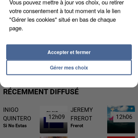
Vous pouvez mettre à jour vos choix, ou retirer
votre consentement à tout moment via le lien
"Gérer les cookies" situé en bas de chaque
page.
Accepter et fermer
UNE TOURISTE DE L’OISE EMPORTÉE PAR UNE
COULÉE DE BOUE EN HAUTE-SAVOIE
Gérer mes choix
RÉCEMMENT DIFFUSÉ
INIGO
JEREMY
12h09
12h09
12h06
12h06
QUINTERO
FREROT
Si No Estas
Frerot