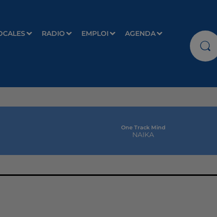
OCALES
RADIO
EMPLOI
AGENDA
One Track Mind
NAIKA