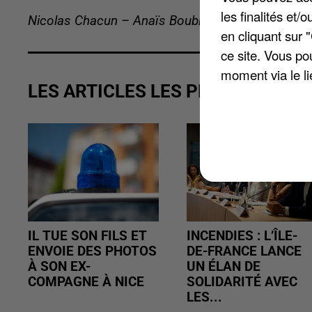
les finalités et
Nicolas Chacun – Anaïs Boubrit
en cliquant sur 
ce site. Vous po
moment via le li
LES ARTICLES LES PLUS VUS
IL TUE SON FILS ET
INCENDIES : L’ÎLE-
ENVOIE DES PHOTOS
DE-FRANCE LANCE
À SON EX-
UN ÉLAN DE
COMPAGNE À NICE
SOLIDARITÉ AVEC
LES...