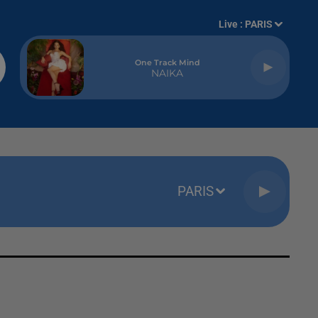
Live :
PARIS
One Track Mind
NAIKA
PARIS