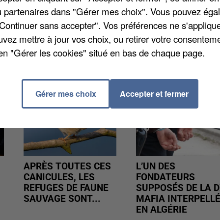
/ou partenaires dans "Gérer mes choix". Vous pouvez éga
"Continuer sans accepter". Vos préférences ne s'appliqu
uvez mettre à jour vos choix, ou retirer votre consenteme
en "Gérer les cookies" situé en bas de chaque page.
Gérer mes choix
Accepter et fermer
APRÈS TOUTES CES
L’UN DES
CANICULES, LES
FONDATEURS
REFUGES DE FAUNE
SUPPOSÉS DE LA D
SAUVAGE SONT...
MAFIA INTERPELL
EN ALGÉRIE