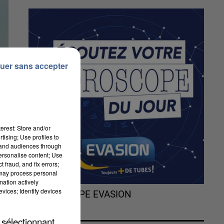
uer sans accepter
erest: Store and/or
tising; Use profiles to
tand audiences through
personalise content; Use
 fraud, and fix errors;
 may process personal
mation actively
vices; Identify devices
L'HOROSCOPE EVASION
 sélectionnant