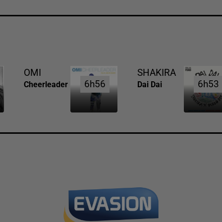
OMI
SHAKIRA
6h56
6h56
6h53
6h53
Cheerleader
Dai Dai