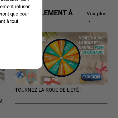
lement refuser
ACTUELLEMENT À
eront que pour
Voir plus
GAGNER
nt à tout
TOURNEZ LA ROUE DE L'ÉTÉ !
Z
É