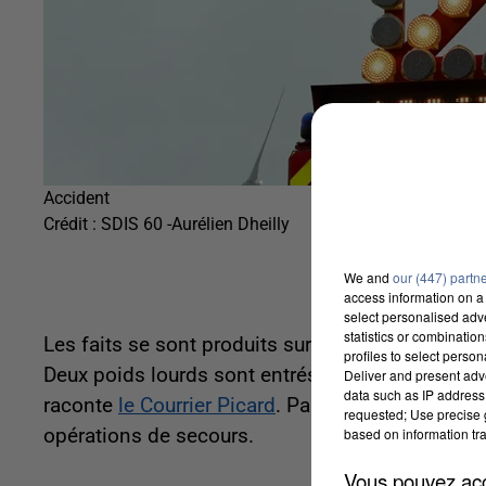
Accident
Crédit :
SDIS 60 -Aurélien Dheilly
We and
our (447) partn
access information on a 
select personalised ad
statistics or combinatio
Les faits se sont produits sur l’autoroute A2 v
profiles to select person
Deux poids lourds sont entrés en collision. L’un
Deliver and present adv
data such as IP address 
raconte
le Courrier Picard
. Par ailleurs, la circ
requested; Use precise g
based on information tra
opérations de secours.
Vous pouvez acce