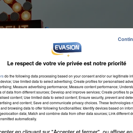
Contin
Le respect de votre vie privée est notre priorité
ers
do the following data processing based on your consent and/or our legitimate int
device; Use limited data to select advertising; Create profiles for personalised adver
vertising; Measure advertising performance; Measure content performance; Unders
ns of data from different sources; Develop and improve services; Create profiles to 
ers 8 heures, à proximité de la commune samarienne.
alised content; Use limited data to select content; Ensure security, prevent and detect
 des chauffeurs a été désincarcéré par les pompiers,
ertising and content; Save and communicate privacy choices. These technologies
and browsing data to offer following functionalities: Identify devices based on infor
ulation a été totalement interrompue le temps des
eolocation data; Match and combine data from other data sources; Link different de
nsmitted automatically.
pter en cliquant sur "Accepter et fermer", ou affiner en