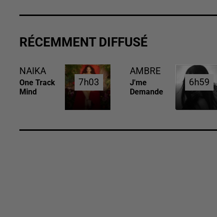
RÉCEMMENT DIFFUSÉ
NAIKA
AMBRE
7h03
7h03
6h59
6h59
One Track
J'me
Mind
Demande